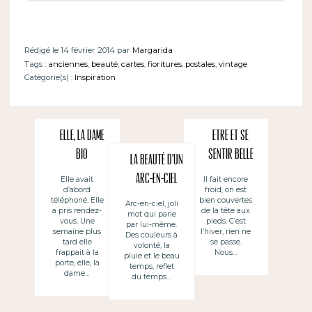
Rédigé le 14 février 2014 par
Margarida
Tags :
anciennes
,
beauté
,
cartes
,
fioritures
,
postales
,
vintage
Catégorie(s) :
Inspiration
Elle, la dame
Etre et se
Bio
sentir belle
La beauté d’un
arc-en-ciel
Elle avait
Il fait encore
d’abord
froid, on est
téléphoné. Elle
bien couvertes
Arc-en-ciel, joli
a pris rendez-
de la tête aux
mot qui parle
vous. Une
pieds. C’est
par lui-même.
semaine plus
l’hiver, rien ne
Des couleurs à
tard elle
se passe.
volonté, la
frappait à la
Nous…
pluie et le beau
porte, elle, la
temps, reflet
dame…
du temps…