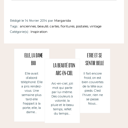
Rédigé le 14 février 2014 par
Margarida
Tags :
anciennes
,
beauté
,
cartes
,
fioritures
,
postales
,
vintage
Catégorie(s) :
Inspiration
Elle, la dame
Etre et se
Bio
sentir belle
La beauté d’un
arc-en-ciel
Elle avait
Il fait encore
d’abord
froid, on est
téléphoné. Elle
bien couvertes
Arc-en-ciel, joli
a pris rendez-
de la tête aux
mot qui parle
vous. Une
pieds. C’est
par lui-même.
semaine plus
l’hiver, rien ne
Des couleurs à
tard elle
se passe.
volonté, la
frappait à la
Nous…
pluie et le beau
porte, elle, la
temps, reflet
dame…
du temps…