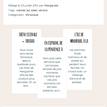
Rédigé le 23 juillet 2014 par
Margarida
Tags :
colores
,
sol
,
soleil
,
verano
Catégorie(s) :
Minorque
Trêve estivale
L’île de
~ Tregua
MINORQUE, à la
En Espagne, de
veraniega
télé ~
la pénitence à
Vous l’avez
Les premiers
sans doute
froids
MENORCA en la
la plage
remarqué,
matinaux et les
Alors que cette
tele francesa
depuis
arbres qui
semaine que
quelques jours,
perdent leurs
j’annonçais
Les Mots de
feuilles. On
remplie de jolis
Marguerite
choisit avec un
moments
affiche des
mélange
s’achève, que
couleurs plus
d’envie et de
ces jolis
estivales. On va
paresse…
moments ont
dire…
été bien
présents, qu’il…