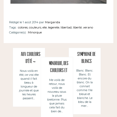
Rédigé le 1 août 2014 par
Margarida
Tags :
colores
,
couleurs
,
ete
,
legerete
,
libertad
,
liberté
,
verano
Catégorie(s) :
Minorque
Aux couleurs
Symphonie de
d’été ~
blancs
Minorque, des
Colores de
couleurs et
Blanc. Blanc.
Nous voilà en
Blanc. Et
été, ce vrai éte
verano
des images (4)
encore du
quand il fait
Me voilà de
blanc. On la
beau à
retour, nous
connait
longueur de
voilà de
comme l’île
journée et que
nouveau sous
bleue et
les heures
la pluie
blanche. Le
passent…
bretonne. Plus
bleu de la
que jamais
mer…
cela fait du
bien de…