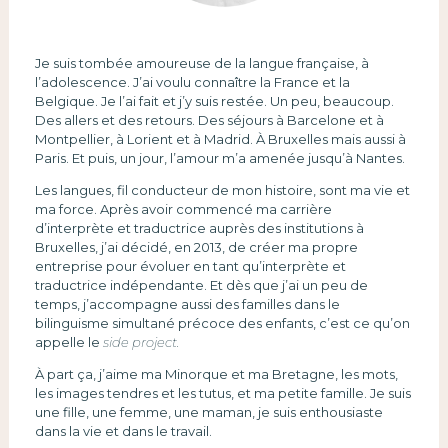
Je suis tombée amoureuse de la langue française, à
l’adolescence. J’ai voulu connaître la France et la
Belgique. Je l’ai fait et j’y suis restée. Un peu, beaucoup.
Des allers et des retours. Des séjours à Barcelone et à
Montpellier, à Lorient et à Madrid. À Bruxelles mais aussi à
Paris. Et puis, un jour, l’amour m’a amenée jusqu’à Nantes.
Les langues, fil conducteur de mon histoire, sont ma vie et
ma force. Après avoir commencé ma carrière
d’interprète et traductrice auprès des institutions à
Bruxelles, j’ai décidé, en 2013, de créer ma propre
entreprise pour évoluer en tant qu’interprète et
traductrice indépendante. Et dès que j’ai un peu de
temps, j’accompagne aussi des familles dans le
bilinguisme simultané précoce des enfants, c’est ce qu’on
appelle le
side project.
À part ça, j’aime ma Minorque et ma Bretagne, les mots,
les images tendres et les tutus, et ma petite famille. Je suis
une fille, une femme, une maman, je suis enthousiaste
dans la vie et dans le travail.