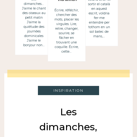
dimanches…
sortir el català
magie +
J’aime le chant
en aquest
Écrire, réfléchir,
des oiseaux au
escrit, voldria
chercher des
technique = Un
petit matin
fer-me
mots, placer les
J’aime la
entendre per
Joli Texte
virgules. Lire,
quiétude des
tothom en un
relire, changer,
journées
sol batec de
sourire, se
dominicales
mans,…
fâcher en
J’aime le
trouvant une
bonjour non…
coquille. Écrire,
cette…
INSPIRATION
Les
dimanches,