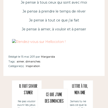
Je pense à tous ceux qui sont avec moi
Je pense à prendre le temps de rêver
Je pense à tout ce que j’ai fait
Je pense à aimer, à vouloir et à penser
Rédigé le 15 mai 2011 par
Margarida
Tags :
aimer
,
dimanches
Catégorie(s) :
Inspiration
Il faut savoir
Lettre à toi,
s’aimer
mon amie
Ce que j’aime
des dimanches
Ne pas vouloir
Jamais tu ne
ouvrir les yeux.
sais ce que la
~ Lo que me