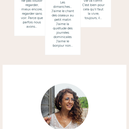
Ne pas vouloir
vie va t’offrir.
Les
regarder,
C’est bien pour
dimanches…
gusta de los
mieux encore,
cela qu’il faut
J’aime le chant
regarder sans
la vivre,
domingos
des oiseaux au
voir. Parce que
toujours, il…
petit matin
parfois nous
J’aime la
avons…
quiétude des
journées
dominicales
J’aime le
bonjour non…