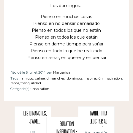
Los domingos…
Pienso en muchas cosas
Pienso en no pensar demasiado
Pienso en todos los que no están
Pienso en todos los que están
Pienso en darme tiempo para soñar
Pienso en todo lo que he realizado
Pienso en amar, en querer y en pensar
Rédigé le 6 juillet 2014 par
Margarida
Tags :
amigos
,
calme
,
dimanches
,
domingos
,
inspiración
,
Inspiration
,
repos
,
tranquilidad
Catégorie(s) :
Inspiration
Les dimanches,
També hi ha
j’aime…
lloc per al
Equation
català
inspiration +
Les
Voldria avui fer