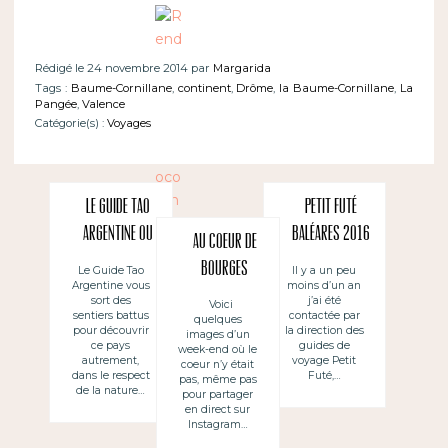
Rédigé le 24 novembre 2014 par
Margarida
Tags :
Baume-Cornillane
,
continent
,
Drôme
,
la Baume-Cornillane
,
La
Pangée
,
Valence
Catégorie(s) :
Voyages
Le Guide Tao
Petit Futé
Argentine ou
Baléares 2016
Au coeur de
comment
: auteur pour
Bourges
Le Guide Tao
Il y a un peu
Argentine vous
moins d’un an
voyager
un guide de
sort des
j’ai été
Voici
autrement
voyages, c’est
sentiers battus
contactée par
quelques
pour découvrir
la direction des
images d’un
comment ?
ce pays
guides de
week-end où le
autrement,
voyage Petit
coeur n’y était
dans le respect
Futé,…
pas, même pas
de la nature…
pour partager
en direct sur
Instagram…