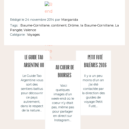
Rédigé le 24 novembre 2014 par
Margarida
Tags :
Baume-Cornillane
,
continent
,
Drôme
,
la Baume-Cornillane
,
La
Pangée
,
Valence
Catégorie :
Voyages
Le Guide Tao
Petit Futé
Argentine ou
Baléares 2016
Au coeur de
comment
: auteur pour
Bourges
Le Guide Tao
Il y a un peu
Argentine vous
moins d’un an
voyager
un guide de
sort des
j’ai été
Voici
autrement
voyages, c’est
sentiers battus
contactée par
quelques
pour découvrir
la direction des
images d’un
comment ?
ce pays
guides de
week-end où le
autrement,
voyage Petit
coeur n’y était
dans le respect
Futé,…
pas, même pas
de la nature…
pour partager
en direct sur
Instagram…