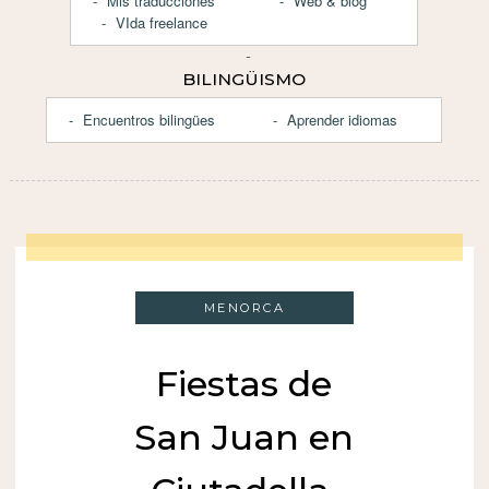
Mis traducciones
Web & blog
VIda freelance
BILINGÜISMO
Encuentros bilingües
Aprender idiomas
MENORCA
Fiestas de
San Juan en