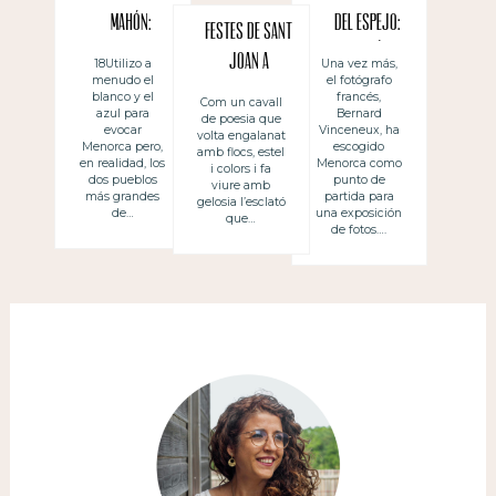
Mahón:
del espejo:
Festes de Sant
bonitas
exposición de
Joan a
18Utilizo a
Una vez más,
menudo el
el fotógrafo
ciudades
fotos de B.
Ciutadella,
blanco y el
francés,
Com un cavall
mediterráneas
Vinceneux
azul para
Bernard
de poesia que
Menorca
evocar
Vinceneux, ha
volta engalanat
(Nantes y
Menorca pero,
escogido
amb flocs, estel
en realidad, los
Menorca como
i colors i fa
Menorca)
dos pueblos
punto de
viure amb
más grandes
partida para
gelosia l’esclató
de…
una exposición
que…
de fotos….