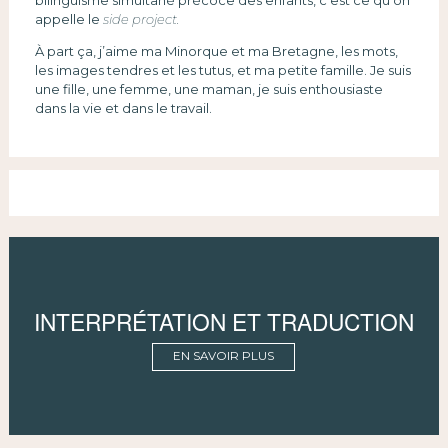
bilinguisme simultané précoce des enfants, c’est ce qu’on
appelle le
side project.
À part ça, j’aime ma Minorque et ma Bretagne, les mots,
les images tendres et les tutus, et ma petite famille. Je suis
une fille, une femme, une maman, je suis enthousiaste
dans la vie et dans le travail.
INTERPRÉTATION ET TRADUCTION
EN SAVOIR PLUS