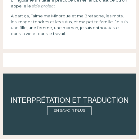
bilinguisme simultané précoce des enfants, c’est ce qu’on
appelle le
side project.
À part ça, j’aime ma Minorque et ma Bretagne, les mots,
les images tendres et les tutus, et ma petite famille. Je suis
une fille, une femme, une maman, je suis enthousiaste
dans la vie et dans le travail.
INTERPRÉTATION ET TRADUCTION
EN SAVOIR PLUS