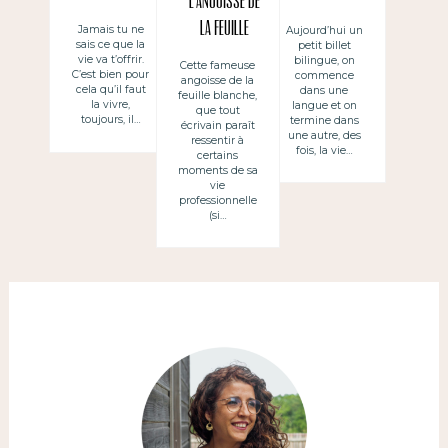
L’angoisse de
Camus
la feuille
Jamais tu ne
Aujourd’hui un
sais ce que la
petit billet
blanche
vie va t’offrir.
bilingue, on
Cette fameuse
C’est bien pour
commence
angoisse de la
cela qu’il faut
dans une
feuille blanche,
la vivre,
langue et on
que tout
toujours, il…
termine dans
écrivain paraît
une autre, des
ressentir à
fois, la vie…
certains
moments de sa
vie
professionnelle
(si…