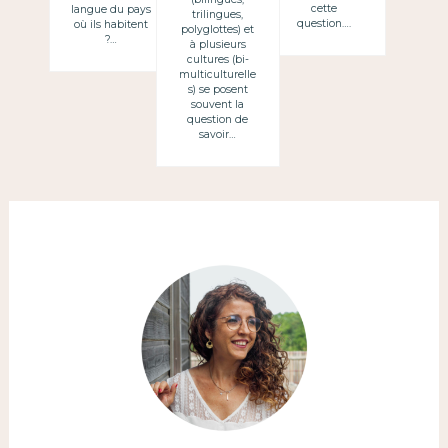
cette
langue du pays
trilingues,
los hijos en
question….
où ils habitent
polyglottes) et
?…
la LENGUA DEL
à plusieurs
cultures (bi-
PAIS donde se
multiculturelle
s) se posent
vive
souvent la
question de
savoir…