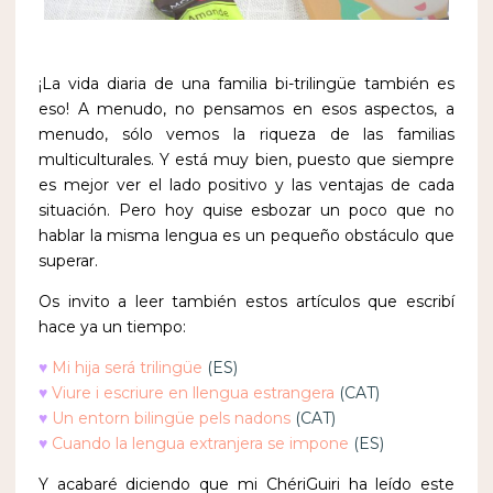
¡La vida diaria de una familia bi-trilingüe también es
eso! A menudo, no pensamos en esos aspectos, a
menudo, sólo vemos la riqueza de las familias
multiculturales. Y está muy bien, puesto que siempre
es mejor ver el lado positivo y las ventajas de cada
situación. Pero hoy quise esbozar un poco que no
hablar la misma lengua es un pequeño obstáculo que
superar.
Os invito a leer también estos artículos que escribí
hace ya un tiempo:
♥
Mi hija será trilingüe
(ES)
♥
Viure i escriure en llengua estrangera
(CAT)
♥
Un entorn bilingüe pels nadons
(CAT)
♥
Cuando la lengua extranjera se impone
(ES)
Y acabaré diciendo que mi ChériGuiri ha leído este