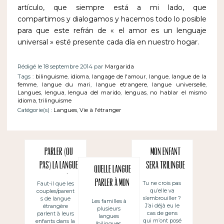
artículo, que siempre está a mi lado, que
compartimos y dialogamos y hacemos todo lo posible
para que este refrán de « el amor es un lenguaje
universal » esté presente cada día en nuestro hogar.
Rédigé le 18 septembre 2014 par
Margarida
Tags :
bilinguisme
,
idioma
,
langage de l'amour
,
langue
,
langue de la
femme
,
langue du mari
,
langue etrangere
,
langue universelle
,
Langues
,
lengua
,
lengua del marido
,
lenguas
,
no hablar el mismo
idioma
,
trilinguisme
Catégorie(s) :
Langues
,
Vie à l'étranger
Parler (ou
Mon enfant
pas) la LANGUE
sera trilingue
Quelle langue
DU PAYS où on
parler à mon
Tu ne crois pas
Faut-il que les
qu’elle va
couples/parent
habite à leurs
enfant en
s’embrouiller ?
s de langue
Les familles à
enfants ~
J’ai déjà eu le
étrangère
plusieurs
public
cas de gens
parlent à leurs
langues
(no) Hablar a
qui m’ont posé
enfants dans la
(bilingues,