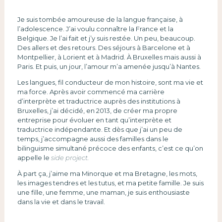
Je suis tombée amoureuse de la langue française, à
l’adolescence. J’ai voulu connaître la France et la
Belgique. Je l’ai fait et j’y suis restée. Un peu, beaucoup.
Des allers et des retours. Des séjours à Barcelone et à
Montpellier, à Lorient et à Madrid. À Bruxelles mais aussi à
Paris. Et puis, un jour, l’amour m’a amenée jusqu’à Nantes.
Les langues, fil conducteur de mon histoire, sont ma vie et
ma force. Après avoir commencé ma carrière
d’interprète et traductrice auprès des institutions à
Bruxelles, j’ai décidé, en 2013, de créer ma propre
entreprise pour évoluer en tant qu’interprète et
traductrice indépendante. Et dès que j’ai un peu de
temps, j’accompagne aussi des familles dans le
bilinguisme simultané précoce des enfants, c’est ce qu’on
appelle le
side project.
À part ça, j’aime ma Minorque et ma Bretagne, les mots,
les images tendres et les tutus, et ma petite famille. Je suis
une fille, une femme, une maman, je suis enthousiaste
dans la vie et dans le travail.