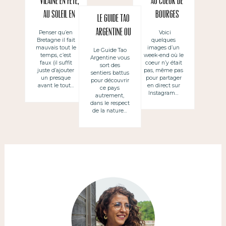
Vilaine en fête,
Au coeur de
au soleil en
Bourges
Le Guide Tao
Bretagne / El
Argentine ou
Voici
Penser qu’en
quelques
Bretagne il fait
río Vilaine de
comment
images d’un
mauvais tout le
Le Guide Tao
fiesta bajo el
week-end où le
temps, c’est
Argentine vous
voyager
coeur n’y était
faux (il suffit
sort des
sol bretón
pas, même pas
juste d’ajouter
autrement
sentiers battus
pour partager
un presque
pour découvrir
en direct sur
avant le tout…
ce pays
Instagram…
autrement,
dans le respect
de la nature…