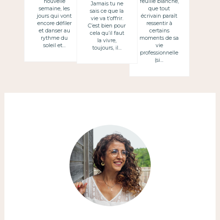
nouvelle
feuille blanche,
Jamais tu ne
semaine, les
que tout
sais ce que la
jours qui vont
écrivain paraît
vie va t’offrir.
encore défiler
ressentir à
C’est bien pour
et danser au
certains
cela qu’il faut
rythme du
moments de sa
la vivre,
soleil et…
vie
toujours, il…
professionnelle
(si…