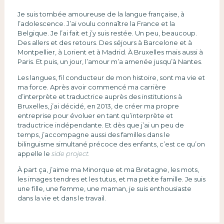
Je suis tombée amoureuse de la langue française, à
l’adolescence. J’ai voulu connaître la France et la
Belgique. Je l’ai fait et j’y suis restée. Un peu, beaucoup.
Des allers et des retours. Des séjours à Barcelone et à
Montpellier, à Lorient et à Madrid. À Bruxelles mais aussi à
Paris. Et puis, un jour, l’amour m’a amenée jusqu’à Nantes.
Les langues, fil conducteur de mon histoire, sont ma vie et
ma force. Après avoir commencé ma carrière
d’interprète et traductrice auprès des institutions à
Bruxelles, j’ai décidé, en 2013, de créer ma propre
entreprise pour évoluer en tant qu’interprète et
traductrice indépendante. Et dès que j’ai un peu de
temps, j’accompagne aussi des familles dans le
bilinguisme simultané précoce des enfants, c’est ce qu’on
appelle le
side project.
À part ça, j’aime ma Minorque et ma Bretagne, les mots,
les images tendres et les tutus, et ma petite famille. Je suis
une fille, une femme, une maman, je suis enthousiaste
dans la vie et dans le travail.