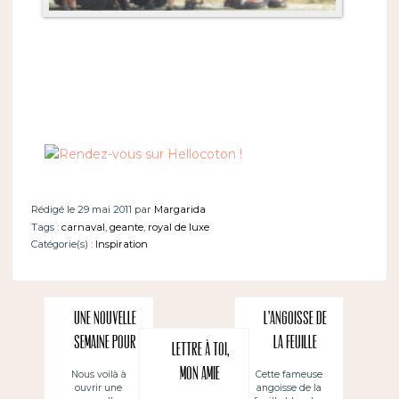
Rédigé le 29 mai 2011 par
Margarida
Tags :
carnaval
,
geante
,
royal de luxe
Catégorie(s) :
Inspiration
Une nouvelle
L’angoisse de
semaine pour
la feuille
Lettre à toi,
de jolies
blanche
mon amie
Nous voilà à
Cette fameuse
ouvrir une
angoisse de la
choses