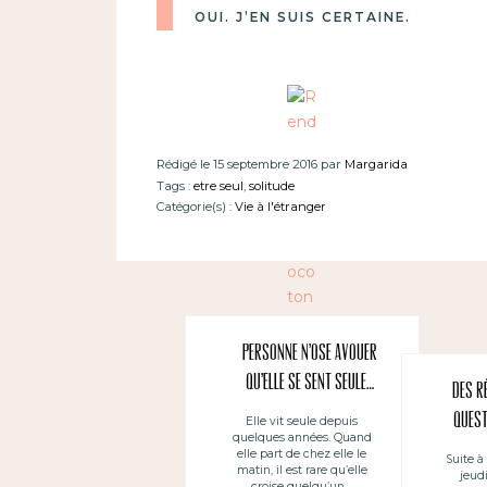
OUI. J’EN SUIS CERTAINE.
Rédigé le 15 septembre 2016 par
Margarida
Tags :
etre seul
,
solitude
Catégorie(s) :
Vie à l'étranger
Personne n’ose avouer
qu’elle se sent seule…
Des r
questi
Elle vit seule depuis
quelques années. Quand
elle part de chez elle le
Suite à
matin, il est rare qu’elle
jeudi
croise quelqu’un…