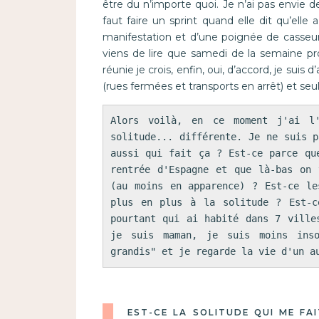
être du n’importe quoi. Je n’ai pas envie 
faut faire un sprint quand elle dit qu’elle 
manifestation et d’une poignée de casseur
viens de lire que samedi de la semaine pro
réunie je crois, enfin, oui, d’accord, je suis
(rues fermées et transports en arrêt) et se
Alors voilà, en ce moment j'ai l'
solitude... différente. Je ne suis p
aussi qui fait ça ? Est-ce parce qu
rentrée d'Espagne et que là-bas on 
(au moins en apparence) ? Est-ce le
plus en plus à la solitude ? Est-c
pourtant qui ai habité dans 7 ville
je suis maman, je suis moins inso
grandis" et je regarde la vie d'un a
EST-CE LA SOLITUDE QUI ME FA