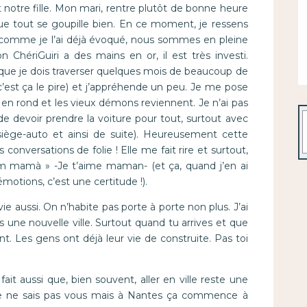
 notre fille. Mon mari, rentre plutôt de bonne heure
ue tout se goupille bien. En ce moment, je ressens
t comme je l’ai déjà évoqué, nous sommes en pleine
ériGuiri a des mains en or, il est très investi.
s que je dois traverser quelques mois de beaucoup de
’est ça le pire) et j’appréhende un peu. Je me pose
 en rond et les vieux démons reviennent. Je n’ai pas
R
 devoir prendre la voiture pour tout, surtout avec
siège-auto et ainsi de suite). Heureusement cette
conversations de folie ! Elle me fait rire et surtout,
im mamà » -Je t’aime maman- (et ça, quand j’en ai
motions, c’est une certitude !).
vie aussi. On n’habite pas porte à porte non plus. J’ai
 une nouvelle ville. Surtout quand tu arrives et que
nt. Les gens ont déjà leur vie de construite. Pas toi
fait aussi que, bien souvent, aller en ville reste une
 Je ne sais pas vous mais à Nantes ça commence à