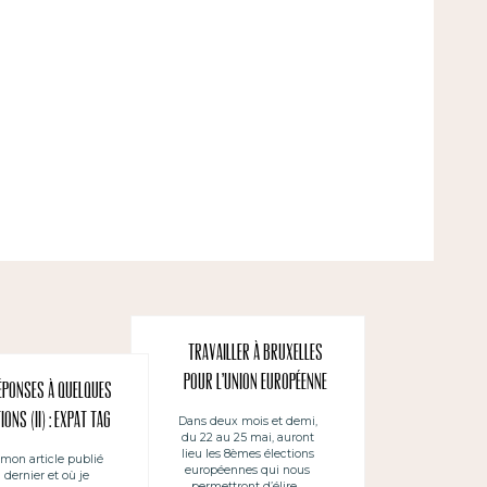
Travailler à Bruxelles
pour l’Union européenne
éponses à quelques
ons (II) : Expat Tag
Dans deux mois et demi,
du 22 au 25 mai, auront
lieu les 8èmes élections
 mon article publié
européennes qui nous
 dernier et où je
permettront d’élire…