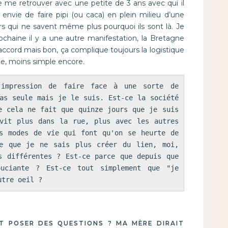
de me retrouver avec une petite de 3 ans avec qui il
a envie de faire pipi (ou caca) en plein milieu d’une
s qui ne savent même plus pourquoi ils sont là. Je
chaine il y a une autre manifestation, la Bretagne
 d’accord mais bon, ça complique toujours la logistique
ule, moins simple encore.
impression de faire face à une sorte de 
as seule mais je le suis. Est-ce la société 
e cela ne fait que quinze jours que je suis 
vit plus dans la rue, plus avec les autres 
s modes de vie qui font qu'on se heurte de 
e que je ne sais plus créer du lien, moi, 
s différentes ? Est-ce parce que depuis que 
uciante ? Est-ce tout simplement que "je 
utre oeil ?
IT POSER DES QUESTIONS ? MA MÈRE DIRAIT