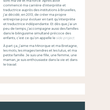
sont ma vie et ma force. Après avoir
commencé ma carrière d’interprète et
traductrice auprès des institutions à Bruxelles,
j’ai décidé, en 2013, de créer ma propre
entreprise pour évoluer en tant qu’interprète
et traductrice indépendante. Et dès que j’ai un
peu de temps, j’accompagne aussi des familles
dans le bilinguisme simultané précoce des
enfants, c’est ce qu’on appelle le
side project.
À part ça, j’aime ma Minorque et ma Bretagne,
les mots, les images tendres et les tutus, et ma
petite famille. Je suis une fille, une femme, une
maman, je suis enthousiaste dans la vie et dans
le travail.