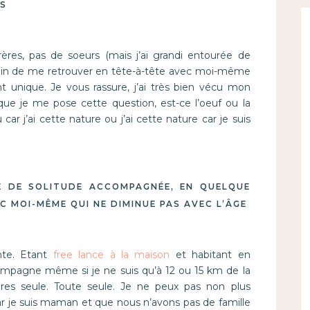
TS
 frères, pas de soeurs (mais j’ai grandi entourée de
soin de me retrouver en tête-à-tête avec moi-même
ant unique. Je vous rassure, j’ai très bien vécu mon
que je me pose cette question, est-ce l’oeuf ou la
car j’ai cette nature ou j’ai cette nature car je suis
E DE SOLITUDE ACCOMPAGNÉE, EN QUELQUE
C MOI-MÊME QUI NE DIMINUE PAS AVEC L’ÂGE
ante. Etant
free lance à la maison
et habitant en
ampagne même si je ne suis qu’à 12 ou 15 km de la
res seule. Toute seule. Je ne peux pas non plus
ar je suis maman et que nous n’avons pas de famille