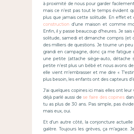
à proximité de nous pour garder facilement
mais ce n’est pas tout le temps évident q
plus que jamais cette solitude. En effet e
construction
d’une maison et comme mon Ch
Enfin, il y passe beaucoup d’heures. Je sai
solitude, samedi et dimanche compris (et c
des milliers de questions. Je tourne un peu
grandi en campagne, donc ça me fatigue de
une petite (attache siège-auto, détache 
petite n’est plus un bébé et nous avons des 
elle vient m’embrasser et me dire « T’est
plus besoin, les enfants ont des capteurs d’é
J’ai quelques copines ici mais elles ont leur 
déjà parlé aussi de
se faire des copines
dans
tu as plus de 30 ans. Pas simple, pas évide
mais eux, oui.
Et d’un autre côté, la conjoncture actuelle 
galère. Toujours les grèves, ça m’agace.