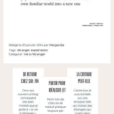
Rédigé le 20 janvier 2014 par
Margarida
Tags :
etranger
,
expatriation
Catégorie :
Vie à l'étranger
De retour
La critique
chez soi : fin
peut-elle
Partir pour
d’une
sortir de la
idéaliser (et
Ceux qui
L’autre jour je
suivent ce blog
suis tombée
expatriation ?
bouche d’un
soutenir le
connaissent
sur une
Partir loin de
étranger ?
très bien
émission télé
chez soi se
foot et
l’intérêt que je
qui traitait des
traduit presque
porte à « la vie
étrangers qui
eurovision) ~
toujours par
à l’étranger ».
vivent dans