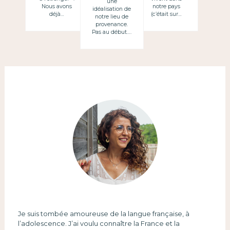
une
Marcharse
Nous avons
notre pays
idéalisation de
déjà…
(c’était sur…
notre lieu de
para idealizar
provenance.
Pas au début….
(y ser fan de
fútbol y de
eurovisión)
Je suis tombée amoureuse de la langue française, à
l’adolescence. J’ai voulu connaître la France et la