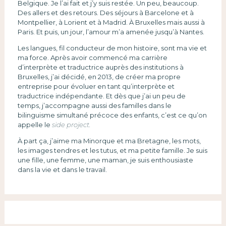
Belgique. Je l’ai fait et j’y suis restée. Un peu, beaucoup.
Des allers et des retours. Des séjours à Barcelone et à
Montpellier, à Lorient et à Madrid. À Bruxelles mais aussi à
Paris. Et puis, un jour, l’amour m’a amenée jusqu’à Nantes.
Les langues, fil conducteur de mon histoire, sont ma vie et
ma force. Après avoir commencé ma carrière
d’interprète et traductrice auprès des institutions à
Bruxelles, j’ai décidé, en 2013, de créer ma propre
entreprise pour évoluer en tant qu’interprète et
traductrice indépendante. Et dès que j’ai un peu de
temps, j’accompagne aussi des familles dans le
bilinguisme simultané précoce des enfants, c’est ce qu’on
appelle le
side project.
À part ça, j’aime ma Minorque et ma Bretagne, les mots,
les images tendres et les tutus, et ma petite famille. Je suis
une fille, une femme, une maman, je suis enthousiaste
dans la vie et dans le travail.