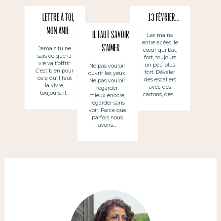
Lettre à toi,
13 février…
mon amie
Il faut savoir
Les mains
entrelacées, le
s’aimer
Jamais tu ne
cœur qui bat,
sais ce que la
fort, toujours
vie va t’offrir.
un peu plus
Ne pas vouloir
C’est bien pour
fort. Dévaler
ouvrir les yeux.
cela qu’il faut
des escaliers
Ne pas vouloir
la vivre,
avec des
regarder,
toujours, il…
cartons, des…
mieux encore,
regarder sans
voir. Parce que
parfois nous
avons…