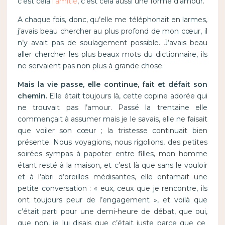
c’est cela
l’amitié
, c’est cela aussi une forme d’amour.
A chaque fois, donc, qu’elle me téléphonait en larmes,
j’avais beau chercher au plus profond de mon cœur, il
n’y avait pas de soulagement possible. J’avais beau
aller chercher les plus beaux mots du dictionnaire, ils
ne servaient pas non plus à grande chose.
Mais la vie passe, elle continue, fait et défait son
chemin.
Elle était toujours là, cette copine adorée qui
ne trouvait pas l’amour. Passé la trentaine elle
commençait à assumer mais je le savais, elle ne faisait
que voiler son cœur ; la tristesse continuait bien
présente. Nous voyagions, nous rigolions, des petites
soirées sympas à papoter entre filles, mon homme
étant resté à la maison, et c’est là que sans le vouloir
et à l’abri d’oreilles médisantes, elle entamait une
petite conversation : « eux, ceux que je rencontre, ils
ont toujours peur de l’engagement », et voilà que
c’était parti pour une demi-heure de débat, que oui,
que non, je lui disais que c’était juste parce que ce