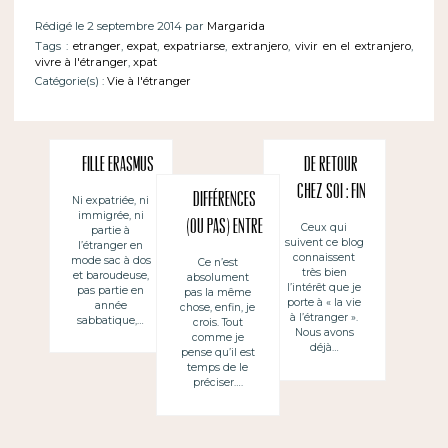
Rédigé le 2 septembre 2014 par
Margarida
Tags :
etranger
,
expat
,
expatriarse
,
extranjero
,
vivir en el extranjero
,
vivre à l'étranger
,
xpat
Catégorie(s) :
Vie à l'étranger
Fille Erasmus
De retour
chez soi : fin
Différences
Ni expatriée, ni
immigrée, ni
d’une
(ou pas) entre
Ceux qui
partie à
suivent ce blog
expatriation ?
l’étranger en
un expat et
connaissent
mode sac à dos
Ce n’est
très bien
et baroudeuse,
absolument
une vie à
l’intérêt que je
pas partie en
pas la même
porte à « la vie
année
l’étranger ?
chose, enfin, je
à l’étranger ».
sabbatique,…
crois. Tout
Nous avons
comme je
déjà…
pense qu’il est
temps de le
préciser….