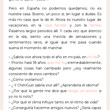
Pero en España no podemos quedarnos, no es
nuestra casa. Bueno, un poco sí, sin lugar a dudas. Es
más mi casa que la de él. Ahora es nuestro lugar de
vacaciones, en la
casa familiar
y con la
familia
.
Pasamos largos periodos allí. Y cada vez que aterrizo
en la isla, siento una mezcla de sensaciones y
sentimientos raros, al igual que me pasa cuando
suena el momento de marchar.
– ¿Sabría vivir ahora todo el año en mi país, en
mi isla
?
– Pronto hará 18 años
que me fui
, irremediablemente,
algunas cosas han cambiado pero ¿soy realmente
consciente de esos cambios?
– ¿Cómo viviríamos?
– ¿ Y ChériGuiri sabría vivir allí? ¿Aprendería el idioma?
– ¿Por qué la gente me dice que
tengo un acento
si
yo no lo noto?
– ¿Por qué el clima influye tanto en el ritmo de vida?
– ¿Conseguiría hacerme amigos nuevos? ¿Sería capaz