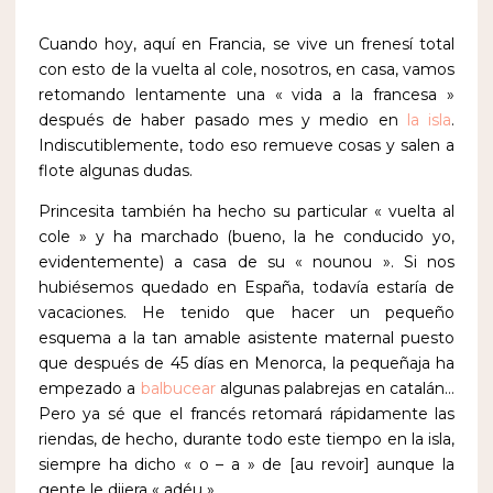
Cuando hoy, aquí en Francia, se vive un frenesí total
con esto de la vuelta al cole, nosotros, en casa, vamos
retomando lentamente una « vida a la francesa »
después de haber pasado mes y medio en
la isla
.
Indiscutiblemente, todo eso remueve cosas y salen a
flote algunas dudas.
Princesita también ha hecho su particular « vuelta al
cole » y ha marchado (bueno, la he conducido yo,
evidentemente) a casa de su « nounou ». Si nos
hubiésemos quedado en España, todavía estaría de
vacaciones. He tenido que hacer un pequeño
esquema a la tan amable asistente maternal puesto
que después de 45 días en Menorca, la pequeñaja ha
empezado a
balbucear
algunas palabrejas en catalán…
Pero ya sé que el francés retomará rápidamente las
riendas, de hecho, durante todo este tiempo en la isla,
siempre ha dicho « o – a » de [au revoir] aunque la
gente le dijera « adéu ».