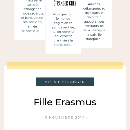
immigrée, ni
vacances
étranger chez
Arrivées,
partie à
débarquées et
« chez toi »
l’étranger en
soi ~
déjà dans le
mode sac à dos
Alors que tout
mais tu as
train train
et baroudeuse,
le monde
Sentirse
quotidien des
pas partie en
s’agite en ce
besoin de
habitants. Ile
année
extranjero en
jour de rentrée,
de la calme, de
sabbatique,…
ici on reprend
t’acclimater
su propio país
la paix, île
doucement
tranquille…
une « vie à la
française »…
VIE À L'ÉTRANGER
Fille Erasmus
3 NOVEMBRE 2014