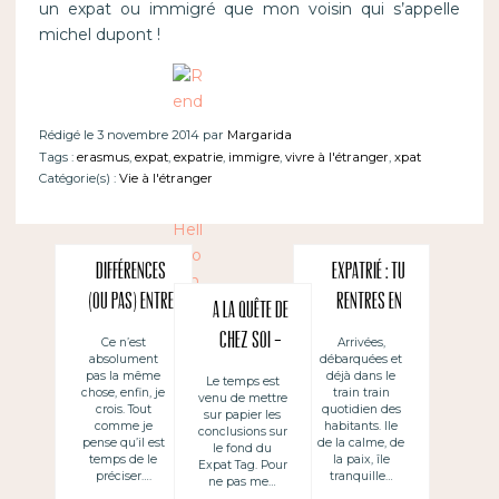
un expat ou immigré que mon voisin qui s’appelle
michel dupont !
Rédigé le 3 novembre 2014 par
Margarida
Tags :
erasmus
,
expat
,
expatrie
,
immigre
,
vivre à l'étranger
,
xpat
Catégorie(s) :
Vie à l'étranger
Différences
Expatrié : tu
(ou pas) entre
rentres en
A la quête de
un expat et
vacances
chez soi –
Ce n’est
Arrivées,
absolument
débarquées et
une vie à
« chez toi »
#Expat Tag
pas la même
déjà dans le
Le temps est
l’étranger ?
mais tu as
chose, enfin, je
train train
venu de mettre
(Conclusions
crois. Tout
quotidien des
sur papier les
besoin de
comme je
habitants. Ile
)
conclusions sur
pense qu’il est
de la calme, de
le fond du
t’acclimater
temps de le
la paix, île
Expat Tag. Pour
préciser….
tranquille…
ne pas me…