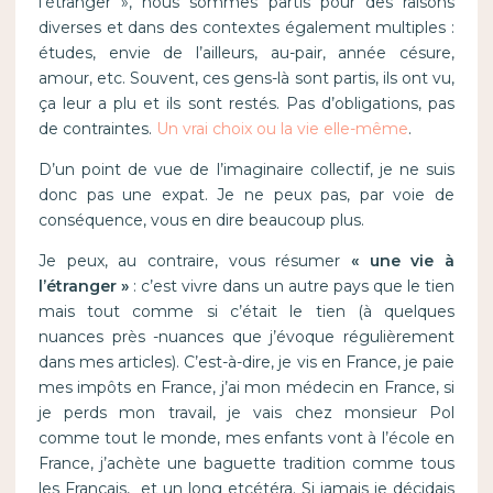
l’étranger », nous sommes partis pour des raisons
diverses et dans des contextes également multiples :
études, envie de l’ailleurs, au-pair, année césure,
amour, etc. Souvent, ces gens-là sont partis, ils ont vu,
ça leur a plu et ils sont restés. Pas d’obligations, pas
de contraintes.
Un vrai choix ou la vie elle-même
.
D’un point de vue de l’imaginaire collectif, je ne suis
donc pas une expat. Je ne peux pas, par voie de
conséquence, vous en dire beaucoup plus.
Je peux, au contraire, vous résumer
« une vie à
l’étranger »
: c’est vivre dans un autre pays que le tien
mais tout comme si c’était le tien (à quelques
nuances près -nuances que j’évoque régulièrement
dans mes articles). C’est-à-dire, je vis en France, je paie
mes impôts en France, j’ai mon médecin en France, si
je perds mon travail, je vais chez monsieur Pol
comme tout le monde, mes enfants vont à l’école en
France, j’achète une baguette tradition comme tous
les Français, et un long etcétéra. Si jamais je décidais