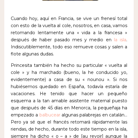
Cuando hoy, aquí en Francia, se vive un frenesí total
con esto de la vuelta al cole, nosotros, en casa, vamos
retomando lentamente una « vida a la francesa »
después de haber pasado mes y medio en
la isla
.
Indiscutiblemente, todo eso remueve cosas y salen a
flote algunas dudas.
Princesita también ha hecho su particular « vuelta al
cole » y ha marchado (bueno, la he conducido yo,
evidentemente) a casa de su « nounou ». Si nos
hubiésemos quedado en España, todavía estaría de
vacaciones. He tenido que hacer un pequeño
esquema a la tan amable asistente maternal puesto
que después de 45 días en Menorca, la pequeñaja ha
empezado a
balbucear
algunas palabrejas en catalán…
Pero ya sé que el francés retomará rápidamente las
riendas, de hecho, durante todo este tiempo en la isla,
siempre ha dicho « o – a » de [au revoir] aunque la