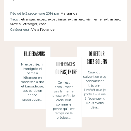
Rédigé le 2 septembre 2014 par
Margarida
Tags :
etranger
,
expat
,
expatriarse
,
extranjero
,
vivir en el extranjero
,
vivre à l'étranger
,
xpat
Catégorie(s) :
Vie à l'étranger
Fille Erasmus
De retour
chez soi : fin
Différences
Ni expatriée, ni
immigrée, ni
d’une
(ou pas) entre
Ceux qui
partie à
suivent ce blog
expatriation ?
l’étranger en
un expat et
connaissent
mode sac à dos
Ce n’est
très bien
et baroudeuse,
absolument
une vie à
l’intérêt que je
pas partie en
pas la même
porte à « la vie
année
l’étranger ?
chose, enfin, je
à l’étranger ».
sabbatique,…
crois. Tout
Nous avons
comme je
déjà…
pense qu’il est
temps de le
préciser….