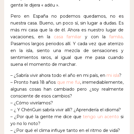
gente le dijera « adéu ».
Pero en España no podemos quedarnos, no es
nuestra casa. Bueno, un poco sí, sin lugar a dudas. Es
más mi casa que la de él. Ahora es nuestro lugar de
vacaciones, en la
casa familiar
y con la
familia
.
Pasamos largos periodos allí. Y cada vez que aterrizo
en la isla, siento una mezcla de sensaciones y
sentimientos raros, al igual que me pasa cuando
suena el momento de marchar.
– ¿Sabría vivir ahora todo el año en mi país, en
mi isla
?
– Pronto hará 18 años
que me fui
, irremediablemente,
algunas cosas han cambiado pero ¿soy realmente
consciente de esos cambios?
– ¿Cómo viviríamos?
– ¿ Y ChériGuiri sabría vivir allí? ¿Aprendería el idioma?
– ¿Por qué la gente me dice que
tengo un acento
si
yo no lo noto?
– ¿Por qué el clima influye tanto en el ritmo de vida?