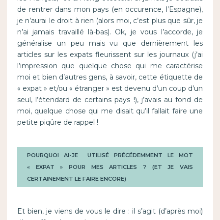
de rentrer dans mon pays (en occurence, l’Espagne),
je n’aurai le droit à rien (alors moi, c’est plus que sûr, je
n’ai jamais travaillé là-bas). Ok, je vous l’accorde, je
généralise un peu mais vu que dernièrement les
articles sur les expats fleurissent sur les journaux (j’ai
l’impression que quelque chose qui me caractérise
moi et bien d’autres gens, à savoir, cette étiquette de
« expat » et/ou « étranger » est devenu d’un coup d’un
seul, l’étendard de certains pays !), j’avais au fond de
moi, quelque chose qui me disait qu’il fallait faire une
petite piqûre de rappel !
POURQUOI AI-JE UTILISÉ PRÉCÉDEMMENT LE MOT
« EXPAT » POUR MES ARTICLES ? (ET JE VAIS
CERTAINEMENT LE FAIRE ENCORE)
Et bien, je viens de vous le dire : il s’agit (d’après moi)