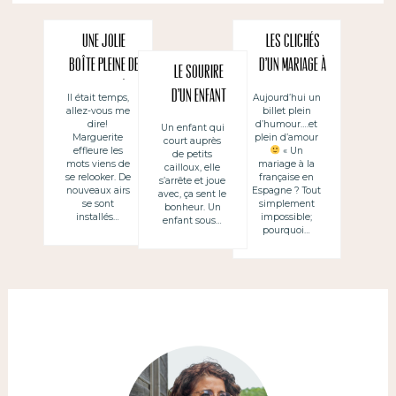
Une jolie
Les clichés
boîte pleine de
d’un mariage à
Le sourire
nouveautés!
la française
d’un enfant
Il était temps,
Aujourd’hui un
allez-vous me
billet plein
dire!
d’humour….et
Un enfant qui
Marguerite
plein d’amour
court auprès
effleure les
« Un
de petits
mots viens de
mariage à la
cailloux, elle
se relooker. De
française en
s’arrête et joue
nouveaux airs
Espagne ? Tout
avec, ça sent le
se sont
simplement
bonheur. Un
installés…
impossible;
enfant sous…
pourquoi…