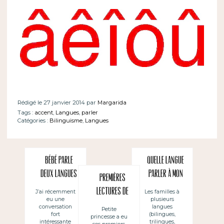
Rédigé le 27 janvier 2014 par
Margarida
Tags :
accent
,
Langues
,
parler
Catégories :
Bilinguisme
,
Langues
Bébé parle
Quelle langue
deux langues
parler à mon
Premières
enfant en
lectures de
J’ai récemment
Les familles à
eu une
plusieurs
public
bébé : trois
conversation
langues
Petite
fort
(bilingues,
princesse a eu
langues
intéressante
trilingues,