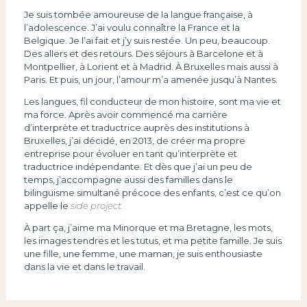
Je suis tombée amoureuse de la langue française, à
l’adolescence. J’ai voulu connaître la France et la
Belgique. Je l’ai fait et j’y suis restée. Un peu, beaucoup.
Des allers et des retours. Des séjours à Barcelone et à
Montpellier, à Lorient et à Madrid. À Bruxelles mais aussi à
Paris. Et puis, un jour, l’amour m’a amenée jusqu’à Nantes.
Les langues, fil conducteur de mon histoire, sont ma vie et
ma force. Après avoir commencé ma carrière
d’interprète et traductrice auprès des institutions à
Bruxelles, j’ai décidé, en 2013, de créer ma propre
entreprise pour évoluer en tant qu’interprète et
traductrice indépendante. Et dès que j’ai un peu de
temps, j’accompagne aussi des familles dans le
bilinguisme simultané précoce des enfants, c’est ce qu’on
appelle le
side project.
À part ça, j’aime ma Minorque et ma Bretagne, les mots,
les images tendres et les tutus, et ma petite famille. Je suis
une fille, une femme, une maman, je suis enthousiaste
dans la vie et dans le travail.