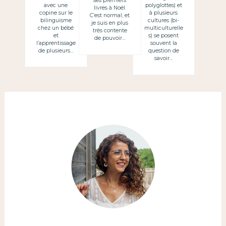
ses premiers
avec une
polyglottes) et
livres à Noël.
copine sur le
à plusieurs
C’est normal, et
bilinguisme
cultures (bi-
je suis en plus
chez un bébé
multiculturelle
très contente
et
s) se posent
de pouvoir…
l’apprentissage
souvent la
de plusieurs…
question de
savoir…