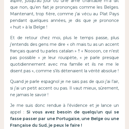
aspiré, jusqu’au jour ou une âme charitable m’a dit
que non, qu’en fait je prononçais comme les Belges.
Maintenant, trop fière, comme j’ai vécu au Plat Pays
pendant quelques années, je dis que je prononce
« huit » à la Belge !
Et de retour chez moi, plus le temps passe, plus
j’entends des gens me dire « oh mais tu as un accent
français quand tu parles catalan » !! « Noooon, ce n’est
pas possible » je leur rouspète, « je parle presque
quotidiennement avec ma famille et ils ne me le
disent pas », comme s’ils détenaient la vérité absolue !
Quand je parle espagnol je ne sais pas de quoi j’ai l’air,
si j’ai un petit accent ou pas. Il vaut mieux, sûrement,
ne jamais le savoir !
Je me suis donc rendue à l’évidence et je lance un
appel :
Si vous avez besoin de quelqu’un qui se
fasse passer par une Portugaise, une Belge ou une
Française du Sud, je peux le faire !