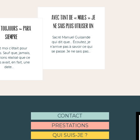
Avec tant de « mails » je
ne sais plus utiliser un
 toujours ~ Para
téléphone
siempre
Sacré Manuel Guisande
qui dit que… Écoutez, je
n’arrive pas à savoir ce qui
t moi c’était pour
se passe. Je ne sais pas…
s. Sauf que, jamais,
ions réalisé que ce
s avait, en fait, une
date…
CONTACT
PRESTATIONS
QUI SUIS-JE ?