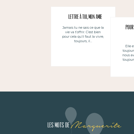
Lettre à toi, mon amie
Pour
Jamais tu ne sais ce que la
vie va t’offrir. C’est bien
pour cela qu’il faut la vivre,
toujours, il…
Elle e
toujour
nous av
toujour
Marguerite
Les mots de