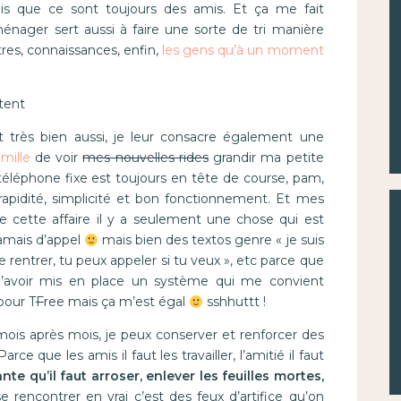
is que ce sont toujours des amis. Et ça me fait
nager sert aussi à faire une sorte de tri manière
res, connaissances, enfin,
les gens qu’à un moment
stent
st très bien aussi, je leur consacre également une
mille
de voir
mes nouvelles rides
grandir ma petite
 téléphone fixe est toujours en tête de course, pam,
 rapidité, simplicité et bon fonctionnement. Et mes
 cette affaire il y a seulement une chose qui est
jamais d’appel
mais bien des textos genre « je suis
 rentrer, tu peux appeler si tu veux », etc parce que
 d’avoir mis en place un système qui me convient
pour T
F
ree mais ça m’est égal
sshhuttt !
mois après mois, je peux conserver et renforcer des
arce que les amis il faut les travailler, l’amitié il faut
te qu’il faut arroser, enlever les feuilles mortes,
se rencontrer en vrai c’est des feux d’artifice qu’on