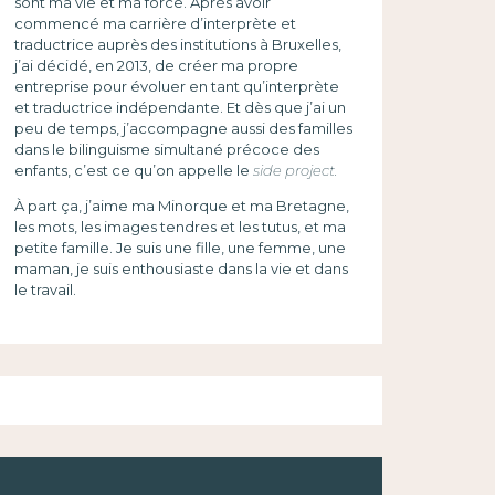
sont ma vie et ma force. Après avoir
commencé ma carrière d’interprète et
traductrice auprès des institutions à Bruxelles,
j’ai décidé, en 2013, de créer ma propre
entreprise pour évoluer en tant qu’interprète
et traductrice indépendante. Et dès que j’ai un
peu de temps, j’accompagne aussi des familles
dans le bilinguisme simultané précoce des
enfants, c’est ce qu’on appelle le
side project.
À part ça, j’aime ma Minorque et ma Bretagne,
les mots, les images tendres et les tutus, et ma
petite famille. Je suis une fille, une femme, une
maman, je suis enthousiaste dans la vie et dans
le travail.