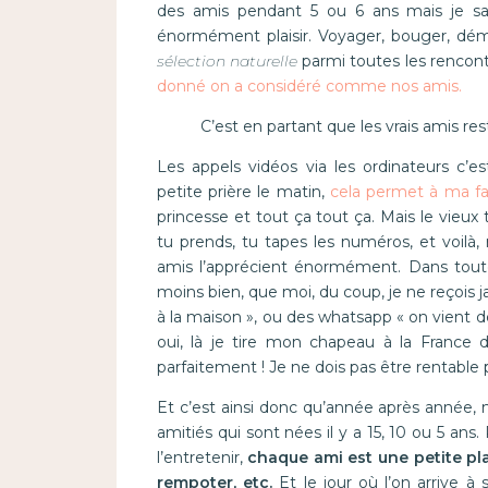
des amis pendant 5 ou 6 ans mais je sa
énormément plaisir. Voyager, bouger, démé
sélection naturelle
parmi toutes les rencont
donné on a considéré comme nos amis.
C’est en partant que les vrais amis re
Les appels vidéos via les ordinateurs c’e
petite prière le matin,
cela permet à ma fa
princesse et tout ça tout ça. Mais le vieux
tu prends, tu tapes les numéros, et voilà,
amis l’apprécient énormément. Dans toute
moins bien, que moi, du coup, je ne reçois 
à la maison », ou des whatsapp « on vient de
oui, là je tire mon chapeau à la France
parfaitement ! Je ne dois pas être rentable 
Et c’est ainsi donc qu’année après année, 
amitiés qui sont nées il y a 15, 10 ou 5 ans. P
l’entretenir,
chaque ami est une petite plan
rempoter, etc.
Et le jour où l’on arrive à 