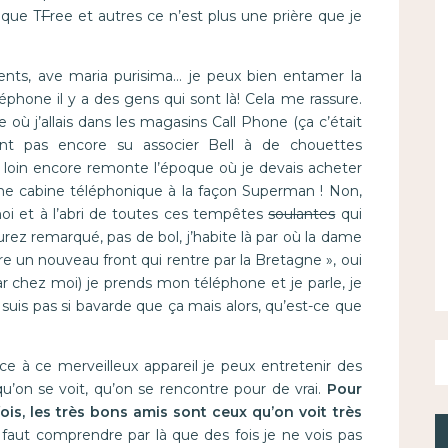
 que T
F
ree et autres ce n’est plus une prière que je
nts, ave maria purisima… je peux bien entamer la
éphone il y a des gens qui sont là! Cela me rassure.
e où j’allais dans les magasins Call Phone (ça c’était
ient pas encore su associer Bell à de chouettes
us loin encore remonte l’époque où je devais acheter
ne cabine téléphonique à la façon Superman ! Non,
i et à l’abri de toutes ces tempêtes
soulantes
qui
urez remarqué, pas de bol, j’habite là par où la dame
re un nouveau front qui rentre par la Bretagne », oui
ar chez moi) je prends mon téléphone et je parle, je
e suis pas si bavarde que ça mais alors, qu’est-ce que
âce à ce merveilleux appareil je peux entretenir des
on se voit, qu’on se rencontre pour de vrai.
Pour
ois, les très bons amis sont ceux qu’on voit très
il faut comprendre par là que des fois je ne vois pas