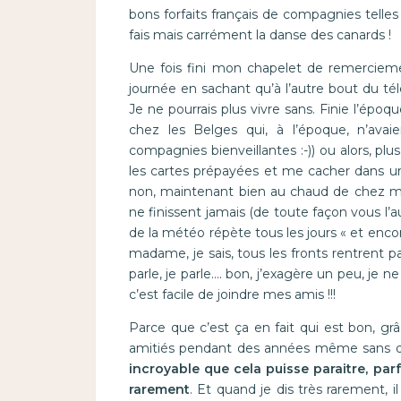
bons forfaits français de compagnies telles
fais mais carrément la danse des canards !
Une fois fini mon chapelet de remercieme
journée en sachant qu’à l’autre bout du tél
Je ne pourrais plus vivre sans. Finie l’époqu
chez les Belges qui, à l’époque, n’ava
compagnies bienveillantes :-)) ou alors, pl
les cartes prépayées et me cacher dans u
non, maintenant bien au chaud de chez mo
ne finissent jamais (de toute façon vous l’a
de la météo répète tous les jours « et enco
madame, je sais, tous les fronts rentrent p
parle, je parle…. bon, j’exagère un peu, je n
c’est facile de joindre mes amis !!!
Parce que c’est ça en fait qui est bon, gr
amitiés pendant des années même sans qu’
incroyable que cela puisse paraitre, parf
rarement
. Et quand je dis très rarement, 