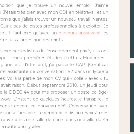
dition que je trouve un nouvel emploi. J’aime
. J’étais très bien avec mon CDI en télétravail et un
promis que j’allais trouver un nouveau travail. Nantes,
iri), pas de pistes professionnelles à exploiter. Je
ant. Il faut dire qu’avec un
parcours aussi varié
les
re aussi larges que restreints.
crire sur les listes de l’enseignement privé, « ils ont
appel : mes premières études (Lettres Modernes –
ogique est d’être prof, j’ai passé le CAP (Certificat
été assistante de conversation LV2 dans un lycée à
ntes. Voilà la partie de mon CV qui « colle » avec « tu
 avait raison. Début septembre 2010, un jeudi pour
l de la DDEC 44 pour me proposer un poste collège-
ow. L’instant de quelques heures, je transpire, je
J’accepte encore ce nouveau défi. Conversation avec
sion à l’amiable. Le vendredi je dis au revoir à mes
retrouve dans une salle de cours dans une ville du 44
 route pour y aller.