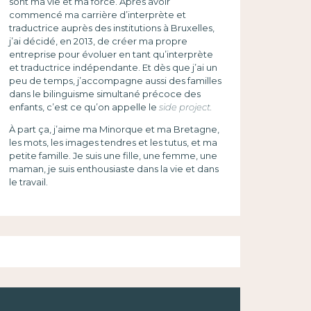
sont ma vie et ma force. Après avoir
commencé ma carrière d’interprète et
traductrice auprès des institutions à Bruxelles,
j’ai décidé, en 2013, de créer ma propre
entreprise pour évoluer en tant qu’interprète
et traductrice indépendante. Et dès que j’ai un
peu de temps, j’accompagne aussi des familles
dans le bilinguisme simultané précoce des
enfants, c’est ce qu’on appelle le
side project.
À part ça, j’aime ma Minorque et ma Bretagne,
les mots, les images tendres et les tutus, et ma
petite famille. Je suis une fille, une femme, une
maman, je suis enthousiaste dans la vie et dans
le travail.