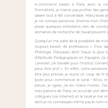
e-commerce basée à Paris, avec la con
l’honnêteté, je n’aime pas profiter des gens
salaire tout à fait convenable. Mais j’avais 
je ne connais personne (hormis mon ChériGu
passe quelques entretiens, rien de conclu
domaines de recherche de travail peuvent êt
Quelqu’un me parle de la possibilité de m’ins
toujours besoin de professeurs ». Pour r
Philologie Française) dont l’issue la plus l
d’Aptitude Pédagogique) en Espagne, j’ai 
Lanester, j’ai travaillé pour l’Institut Cerva
peux être prof ». En effet, cette personne
être plus précise, je reçois un coup de fi
lycée pour commencer le lundi ! Wow, re-w
pleure, je rigole, j’ai les mains moites. 
mes patrons de Paris, on accorde une démis
collègues (via Internet) et le lundi je me 
dont je ne connaissais même pas le nom ni la