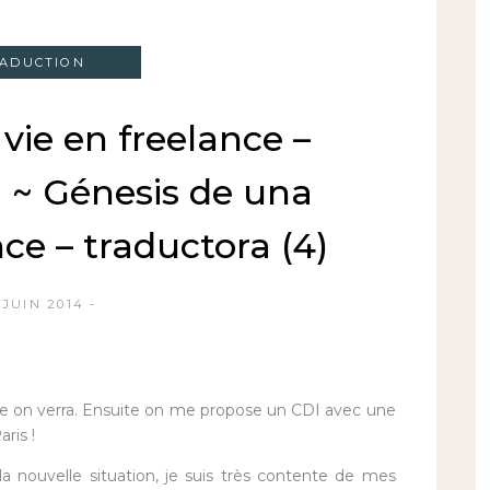
ADUCTION
vie en freelance –
) ~ Génesis de una
nce – traductora (4)
 JUIN 2014
te on verra. Ensuite on me propose un CDI avec une
aris
!
e la nouvelle situation, je suis très contente de mes