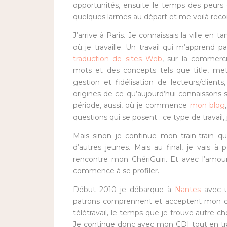
opportunités, ensuite le temps des peurs e
quelques larmes au départ et me voilà rec
J’arrive à Paris. Je connaissais la ville en t
où je travaille. Un travail qui m’apprend
traduction de sites Web
, sur la commerci
mots et des concepts tels que title, metat
gestion et fidélisation de lecteurs/client
origines de ce qu’aujourd’hui connaissons
période, aussi, où je commence
mon blog
questions qui se posent : ce type de travail, 
Mais sinon je continue mon train-train q
d’autres jeunes. Mais au final, je vais à
rencontre mon ChériGuiri. Et avec l’amo
commence à se profiler.
Début 2010 je débarque à
Nantes
avec un
patrons comprennent et acceptent mon d
télétravail, le temps que je trouve autre cho
Je continue donc avec mon CDI tout en tra