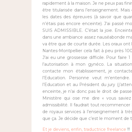
rapidement à la maison. Je ne peux pas fini
être titularisée dans l’enseignement. Mais
les dates des épreuves (à savoir que quand
n’étais pas encore enceinte). J’ai passé m
SUIS ADMISSIBLE. C’était la joie. Enceinte
dans une ambiance assez nauséabonde mais j
va être que de courte durée. Les oraux ont li
Nantes-Montpellier cela fait à peu près 1
J’ai eu une grossesse difficile. Pour fair
l’autorisation à mon gynéco. La situatio
contacte mon établissement, je contacte
l’Education. Personne veut m’entendre.
l’Education et au Président du jury (j’atten
enceinte, je n’ai donc pas le droit de pas
Ministère qui ose me dire « vous savie
admissibilité. Il faudrait tout recommencer 
de royaux services à l’enseignement à trè
que ça. Je décide que c’est le moment de 
Et je deviens, enfin, traductrice freelance
!!!