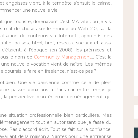
t angoisses vient, à la tempête s’ensuit le calme,
ommencer une nouvelle vie.
ant que touriste, dorénavant c’est MA ville : où je vis,
 pas mal de choses sur le monde du Web 2.0, sur la
alisation de contenus via Internet, j’apprends des
itle, balises, html, href, réseaux sociaux et aussi
s, c’étaient, à l’époque (en 2008), les prémices et
 sous le nom de
Community Management
… C’est la
, une nouvelle vocation vient de naître. Les mêmes
je pourrais le faire en freelance, n’est-ce pas ?
uotidien. Une vie parisienne comme celle de plein
 peine passer deux ans à Paris car entre temps je
ur, la perspective d’un énième déménagement qui
e situation professionnelle bien particulière. Mes
éménagement tout en autorisant que je fasse du
se. Pas d’accord écrit. Tout se fait sur la confiance.
vaillant de la maison à Nantes pour une entreprise