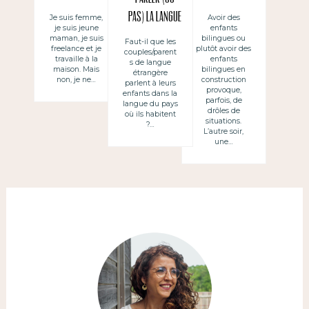
garder son
bébé bilingue
pas) la LANGUE
Je suis femme,
Avoir des
je suis jeune
enfants
enfant
? Non, merci !
DU PAYS où on
maman, je suis
bilingues ou
Faut-il que les
freelance et je
plutôt avoir des
couples/parent
habite à leurs
travaille à la
enfants
s de langue
maison. Mais
bilingues en
enfants ~
étrangère
non, je ne…
construction
parlent à leurs
(no) Hablar a
provoque,
enfants dans la
parfois, de
langue du pays
los hijos en
drôles de
où ils habitent
situations.
?…
la LENGUA DEL
L’autre soir,
une…
PAIS donde se
vive