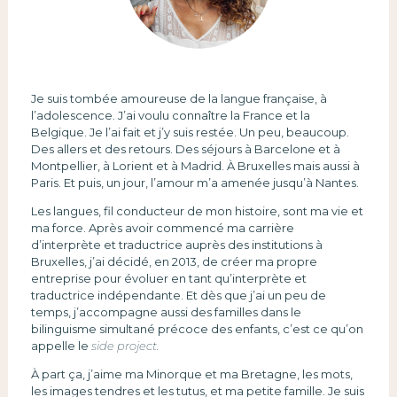
Je suis tombée amoureuse de la langue française, à
l’adolescence. J’ai voulu connaître la France et la
Belgique. Je l’ai fait et j’y suis restée. Un peu, beaucoup.
Des allers et des retours. Des séjours à Barcelone et à
Montpellier, à Lorient et à Madrid. À Bruxelles mais aussi à
Paris. Et puis, un jour, l’amour m’a amenée jusqu’à Nantes.
Les langues, fil conducteur de mon histoire, sont ma vie et
ma force. Après avoir commencé ma carrière
d’interprète et traductrice auprès des institutions à
Bruxelles, j’ai décidé, en 2013, de créer ma propre
entreprise pour évoluer en tant qu’interprète et
traductrice indépendante. Et dès que j’ai un peu de
temps, j’accompagne aussi des familles dans le
bilinguisme simultané précoce des enfants, c’est ce qu’on
appelle le
side project.
À part ça, j’aime ma Minorque et ma Bretagne, les mots,
les images tendres et les tutus, et ma petite famille. Je suis