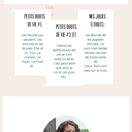
Petits bouts
Mes jolies
de vie #1
é(toiles)
Petits bouts
de vie #3 (et
Les heures qui
J’ai décidé de
passent. Les
les appeler
des bla bla)
sourires et les
é(toiles). Ce
Même les
doutes. Elle et
sont mes belles
petits bouts de
lui. Eux. La
étoiles venues
vie se font
maison. Le
de toute sorte
rares ou alors,
foyer. Le froid
de
c’est peut-être
et…
cieux. Rencont
que plus je
rées sur la toile,
vis la vie, plus
…
les…