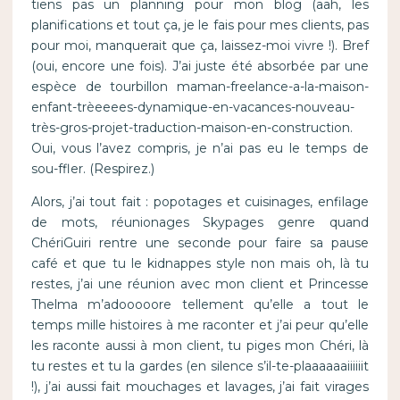
tiens pas un planning pour mon blog (aah, les
planifications et tout ça, je le fais pour mes clients, pas
pour moi, manquerait que ça, laissez-moi vivre !). Bref
(oui, encore une fois). J’ai juste été absorbée par une
espèce de tourbillon maman-freelance-a-la-maison-
enfant-trèeeees-dynamique-en-vacances-nouveau-
très-gros-projet-traduction-maison-en-construction.
Oui, vous l’avez compris, je n’ai pas eu le temps de
sou-ffler. (Respirez.)
Alors, j’ai tout fait : popotages et cuisinages, enfilage
de mots, réunionages Skypages genre quand
ChériGuiri rentre une seconde pour faire sa pause
café et que tu le kidnappes style non mais oh, là tu
restes, j’ai une réunion avec mon client et Princesse
Thelma m’adooooore tellement qu’elle a tout le
temps mille histoires à me raconter et j’ai peur qu’elle
les raconte aussi à mon client, tu piges mon Chéri, là
tu restes et tu la gardes (en silence s’il-te-plaaaaaaiiiiiit
!), j’ai aussi fait mouchages et lavages, j’ai fait virages