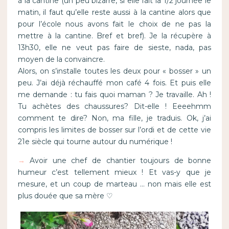
à la cantine (un peu bizarre, si elle fait la 1/2 journée le
matin, il faut qu’elle reste aussi à la cantine alors que
pour l’école nous avons fait le choix de ne pas la
mettre à la cantine. Bref et bref). Je la récupère à
13h30, elle ne veut pas faire de sieste, nada, pas
moyen de la convaincre.
Alors, on s’installe toutes les deux pour « bosser » un
peu. J’ai déjà réchauffé mon café 4 fois. Et puis elle
me demande : tu fais quoi maman ? Je travaille. Ah !
Tu achètes des chaussures? Dit-elle ! Eeeehmm
comment te dire? Non, ma fille, je traduis. Ok, j’ai
compris les limites de bosser sur l’ordi et de cette vie
21e siècle qui tourne autour du numérique !
→
Avoir une chef de chantier toujours de bonne
humeur c’est tellement mieux ! Et vas-y que je
mesure, et un coup de marteau … non mais elle est
plus douée que sa mère ♡