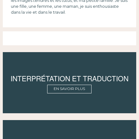
les images tendres et les tutus, et ma petite famille. Je suis
une fille, une femme, une maman, je suis enthousiaste
dans la vie et dans le travail.
INTERPRÉTATION ET TRADUCTION
EN SAVOIR PLUS