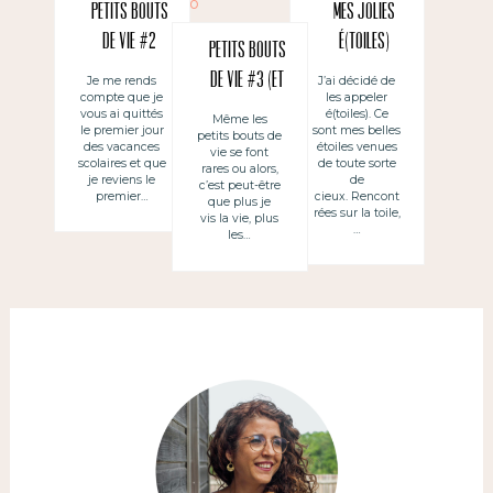
Petits bouts
Mes jolies
de vie #2
é(toiles)
Petits bouts
de vie #3 (et
Je me rends
J’ai décidé de
compte que je
les appeler
des bla bla)
vous ai quittés
é(toiles). Ce
Même les
le premier jour
sont mes belles
petits bouts de
des vacances
étoiles venues
vie se font
scolaires et que
de toute sorte
rares ou alors,
je reviens le
de
c’est peut-être
premier…
cieux. Rencont
que plus je
rées sur la toile,
vis la vie, plus
…
les…