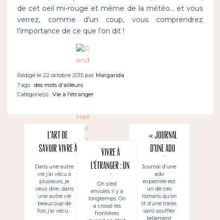
de cet oeil mi-rouge et même de la météo… et vous
verrez, comme d’un coup, vous comprendrez
l’importance de ce que l’on dit !
Rédigé le 22 octobre 2015 par
Margarida
Tags :
des mots d'ailleurs
Catégorie(s) :
Vie à l'étranger
L’art de
« Journal
savoir vivre à
d’une ado
Vivre à
plusieurs ou
expatriée » de
l’étranger : un
Dans une autre
Journal d’une
vie j’ai vécu à
ado
comment faire
V. Martin-
perpétuel
plusieurs, je
expatriée est
On s’est
pour bien
Place
veux dire, dans
un de ces
envolés il y a
apprentissage
une autre vie
romans qu’on
longtemps. On
cohabiter
beaucoup de
lit d’une traite,
a croisé les
fois j’ai vécu…
sans souffler
frontières
avec des
tellement