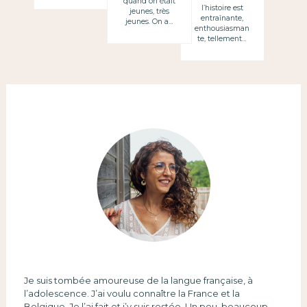
quand on était
l’histoire est
(in)connus
jeunes, très
entraînante,
jeunes. On a…
enthousiasman
te, tellement…
Je suis tombée amoureuse de la langue française, à
l’adolescence. J’ai voulu connaître la France et la
Belgique. Je l’ai fait et j’y suis restée. Un peu, beaucoup.