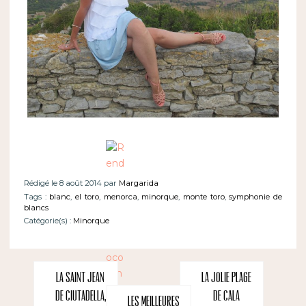
Rédigé le 8 août 2014 par
Margarida
Tags :
blanc
,
el toro
,
menorca
,
minorque
,
monte toro
,
symphonie de
blancs
Catégorie(s) :
Minorque
La Saint Jean
La jolie plage
de Ciutadella,
de Cala
Les meilleures