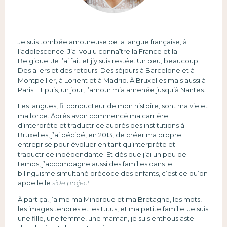
Je suis tombée amoureuse de la langue française, à
l’adolescence. J’ai voulu connaître la France et la
Belgique. Je l’ai fait et j’y suis restée. Un peu, beaucoup.
Des allers et des retours. Des séjours à Barcelone et à
Montpellier, à Lorient et à Madrid. À Bruxelles mais aussi à
Paris. Et puis, un jour, l’amour m’a amenée jusqu’à Nantes.
Les langues, fil conducteur de mon histoire, sont ma vie et
ma force. Après avoir commencé ma carrière
d’interprète et traductrice auprès des institutions à
Bruxelles, j’ai décidé, en 2013, de créer ma propre
entreprise pour évoluer en tant qu’interprète et
traductrice indépendante. Et dès que j’ai un peu de
temps, j’accompagne aussi des familles dans le
bilinguisme simultané précoce des enfants, c’est ce qu’on
appelle le
side project.
À part ça, j’aime ma Minorque et ma Bretagne, les mots,
les images tendres et les tutus, et ma petite famille. Je suis
une fille, une femme, une maman, je suis enthousiaste