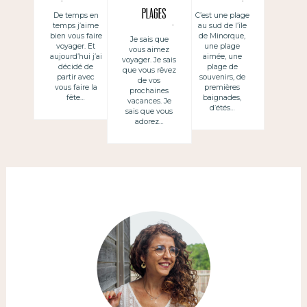
à Minorque
Galdana à
plages
De temps en
C’est une plage
temps j’aime
au sud de l’île
Minorque
d’Espagne, à
bien vous faire
de Minorque,
Je sais que
voyager. Et
une plage
vous aimez
Minorque
aujourd’hui j’ai
aimée, une
voyager. Je sais
décidé de
plage de
que vous rêvez
partir avec
souvenirs, de
de vos
vous faire la
premières
prochaines
fête…
baignades,
vacances. Je
d’étés…
sais que vous
adorez…