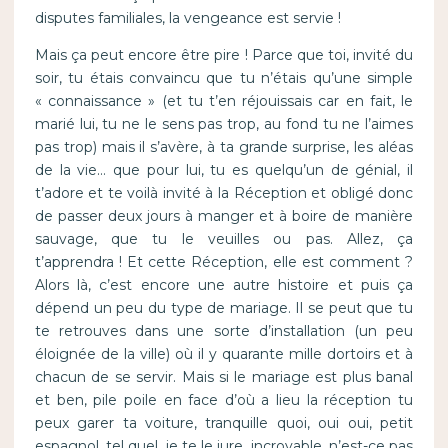
disputes familiales, la vengeance est servie !
Mais ça peut encore être pire ! Parce que toi, invité du
soir, tu étais convaincu que tu n’étais qu’une simple
« connaissance » (et tu t’en réjouissais car en fait, le
marié lui, tu ne le sens pas trop, au fond tu ne l’aimes
pas trop) mais il s’avère, à ta grande surprise, les aléas
de la vie… que pour lui, tu es quelqu’un de génial, il
t’adore et te voilà invité à la Réception et obligé donc
de passer deux jours à manger et à boire de manière
sauvage, que tu le veuilles ou pas. Allez, ça
t’apprendra ! Et cette Réception, elle est comment ?
Alors là, c’est encore une autre histoire et puis ça
dépend un peu du type de mariage. Il se peut que tu
te retrouves dans une sorte d’installation (un peu
éloignée de la ville) où il y quarante mille dortoirs et à
chacun de se servir. Mais si le mariage est plus banal
et ben, pile poile en face d’où a lieu la réception tu
peux garer ta voiture, tranquille quoi, oui oui, petit
espagnol, tel quel, je te le jure, incroyable, n’est-ce pas