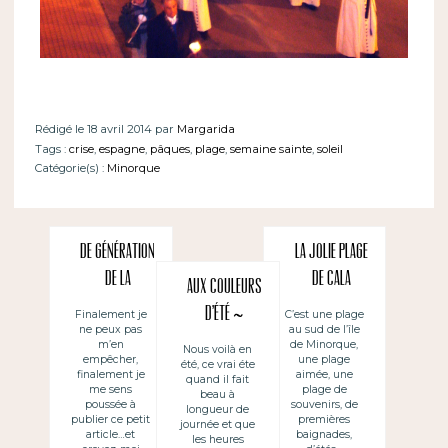
Rédigé le 18 avril 2014 par
Margarida
Tags :
crise
,
espagne
,
pâques
,
plage
,
semaine sainte
,
soleil
Catégorie(s) :
Minorque
De génération
La jolie plage
de la
de Cala
Aux couleurs
démocratie à
Galdana à
d’été ~
Finalement je
C’est une plage
ne peux pas
au sud de l’île
génération
Minorque
Colores de
m’en
de Minorque,
Nous voilà en
indignée
empêcher,
une plage
été, ce vrai éte
verano
finalement je
aimée, une
quand il fait
me sens
plage de
beau à
poussée à
souvenirs, de
longueur de
publier ce petit
premières
journée et que
article…et
baignades,
les heures