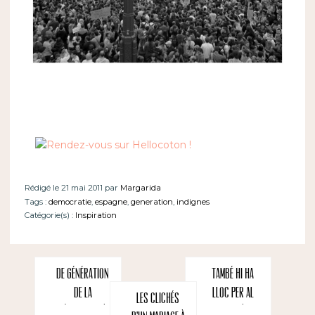
Rédigé le 21 mai 2011 par
Margarida
Tags :
democratie
,
espagne
,
generation
,
indignes
Catégorie(s) :
Inspiration
De génération
També hi ha
de la
lloc per al
Les clichés
démocratie à
català