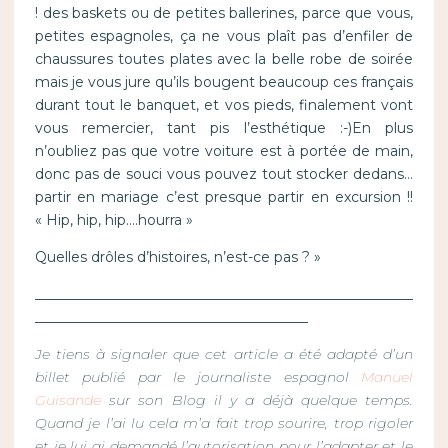
! des baskets ou de petites ballerines, parce que vous,
petites espagnoles, ça ne vous plaît pas d’enfiler de
chaussures toutes plates avec la belle robe de soirée
mais je vous jure qu’ils bougent beaucoup ces français
durant tout le banquet, et vos pieds, finalement vont
vous remercier, tant pis l’esthétique :-)En plus
n’oubliez pas que votre voiture est à portée de main,
donc pas de souci vous pouvez tout stocker dedans…
partir en mariage c’est presque partir en excursion !!
« Hip, hip, hip….hourra »
Quelles drôles d’histoires, n’est-ce pas ? »
______________________________________________________
_______________________________________
Je tiens à signaler que cet article a été adapté d’un
billet publié par le journaliste espagnol
Manuel
Guisande
sur son Blog il y a déjà quelque temps.
Quand je l’ai lu cela m’a fait trop sourire, trop rigoler
et je lui ai demandé l’autorisation pour l’adapter et le