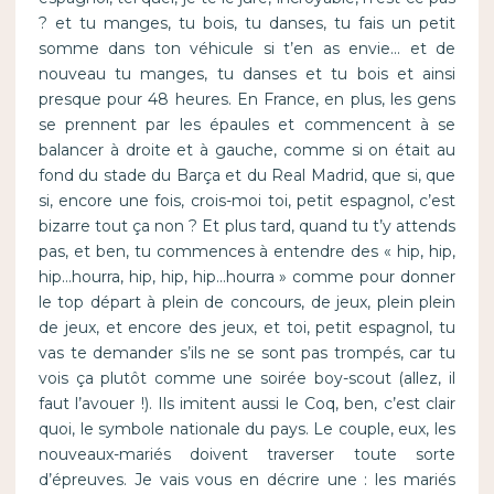
? et tu manges, tu bois, tu danses, tu fais un petit
somme dans ton véhicule si t’en as envie… et de
nouveau tu manges, tu danses et tu bois et ainsi
presque pour 48 heures. En France, en plus, les gens
se prennent par les épaules et commencent à se
balancer à droite et à gauche, comme si on était au
fond du stade du Barça et du Real Madrid, que si, que
si, encore une fois, crois-moi toi, petit espagnol, c’est
bizarre tout ça non ? Et plus tard, quand tu t’y attends
pas, et ben, tu commences à entendre des « hip, hip,
hip…hourra, hip, hip, hip…hourra » comme pour donner
le top départ à plein de concours, de jeux, plein plein
de jeux, et encore des jeux, et toi, petit espagnol, tu
vas te demander s’ils ne se sont pas trompés, car tu
vois ça plutôt comme une soirée boy-scout (allez, il
faut l’avouer !). Ils imitent aussi le Coq, ben, c’est clair
quoi, le symbole nationale du pays. Le couple, eux, les
nouveaux-mariés doivent traverser toute sorte
d’épreuves. Je vais vous en décrire une : les mariés