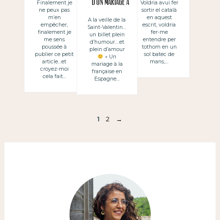
d’un mariage à
Finalement je
Voldria avui fer
ne peux pas
sortir el català
génération
la française
m’en
en aquest
A la veille de la
indignée
empêcher,
escrit, voldria
Saint-Valentin…
finalement je
fer-me
un billet plein
me sens
entendre per
d’humour….et
poussée à
tothom en un
plein d’amour
publier ce petit
sol batec de
« Un
article…et
mans,…
mariage à la
croyez-moi
française en
cela fait…
Espagne…
1
2
→