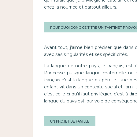
qu’il fallait que je privilégie le catalan et 
chez la nourrice et partout ailleurs.
POURQUOI DONC CE TITRE UN TANTINET PROVO
Avant tout, j’aime bien préciser que dans 
avec ses singularités et ses spécificités.
La langue de notre pays, le français, es
Princesse puisque langue maternelle ne s
français c’est la langue du père et une de
enfant vit dans un contexte social et famil
c’est celle-ci qu’il faut privilégier, c’est-à-
langue du pays est, par voie de conséquence
UN PROJET DE FAMILLE