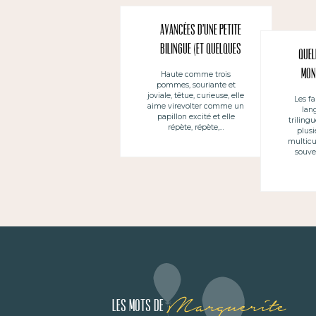
Avancées d’une petite
bilingue (et quelques
Quel
outils)
mon
Haute comme trois
pommes, souriante et
joviale, têtue, curieuse, elle
Les fa
aime virevolter comme un
lan
papillon excité et elle
trilingu
répète, répète,…
plusi
multicu
souve
Marguerite
Les mots de