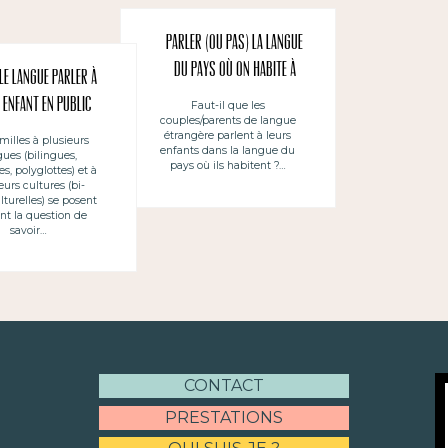
Parler (ou pas) la LANGUE
DU PAYS où on habite à
le langue parler à
leurs enfants ~ (no)
 enfant en public
Faut-il que les
couples/parents de langue
Hablar a los hijos en la
étrangère parlent à leurs
milles à plusieurs
LENGUA DEL PAIS donde se
enfants dans la langue du
gues (bilingues,
pays où ils habitent ?…
es, polyglottes) et à
vive
eurs cultures (bi-
lturelles) se posent
nt la question de
savoir…
CONTACT
PRESTATIONS