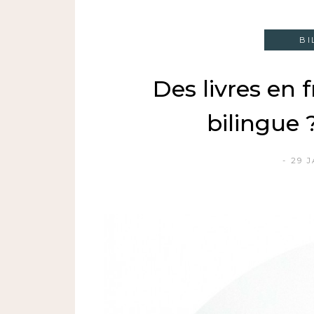
BI
Des livres en 
bilingue 
29 J