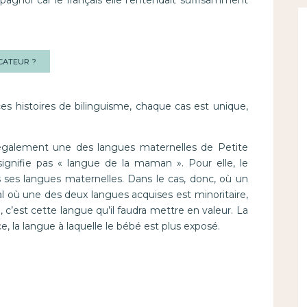
l’espagnol car le français elle l’entendait suffisamment
CATEUR ?
ces histoires de bilinguisme, chaque cas est unique,
t également une des langues maternelles de Petite
ignifie pas « langue de la maman ». Pour elle, le
s ses langues maternelles. Dans le cas, donc, où un
ial où une des deux langues acquises est minoritaire,
dire, c’est cette langue qu’il faudra mettre en valeur. La
, la langue à laquelle le bébé est plus exposé.