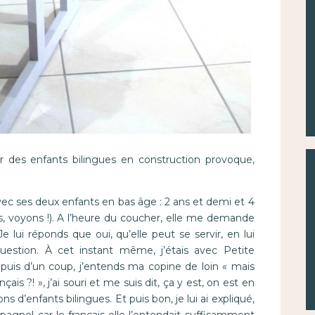
r des enfants bilingues en construction provoque,
vec ses deux enfants en bas âge : 2 ans et demi et 4
s, voyons !). A l’heure du coucher, elle me demande
 Je lui réponds que oui, qu’elle peut se servir, en lui
uestion. À cet instant même, j’étais avec Petite
t puis d’un coup, j’entends ma copine de loin « mais
is ?! », j’ai souri et me suis dit, ça y est, on est en
s d’enfants bilingues. Et puis bon, je lui ai expliqué,