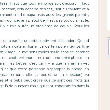
ire, il faut que tout le monde soit d’accord. Il faut
 la maman, cela dépend des cas), soit au courant et à
 minoritaire. Le papa mais aussi les grands-parents,
 nourrice, amis, etc.) Ce n’est pas toujours facile.
 il y aurait plutôt un problème de couple. Pour les
e
, on a parfois un petit sentiment d’abandon. Quand
R
ots en catalan (ça arrive de temps en temps !), je
mon visage, je me sens moins seule dans ce combat
qu’un croit entendre un mot, une mini-phrase en
atalan (les bébés, c’est ça, il y a que la maman –et
t) et que cette personne s’approprie la phrase en
consciemment, elle (la personne en question) va
is et le bébé peut croire que ce sont ces mots qui
’agit là de nuances mais qui sont importantes dans la