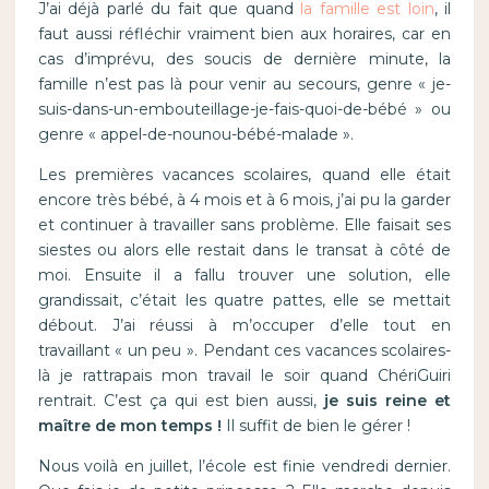
J’ai déjà parlé du fait que quand
la famille est loin
, il
faut aussi réfléchir vraiment bien aux horaires, car en
cas d’imprévu, des soucis de dernière minute, la
famille n’est pas là pour venir au secours, genre « je-
suis-dans-un-embouteillage-je-fais-quoi-de-bébé » ou
genre « appel-de-nounou-bébé-malade ».
Les premières vacances scolaires, quand elle était
encore très bébé, à 4 mois et à 6 mois, j’ai pu la garder
et continuer à travailler sans problème. Elle faisait ses
siestes ou alors elle restait dans le transat à côté de
moi. Ensuite il a fallu trouver une solution, elle
grandissait, c’était les quatre pattes, elle se mettait
débout. J’ai réussi à m’occuper d’elle tout en
travaillant « un peu ». Pendant ces vacances scolaires-
là je rattrapais mon travail le soir quand ChériGuiri
rentrait. C’est ça qui est bien aussi,
je suis reine et
maître de mon temps !
Il suffit de bien le gérer !
Nous voilà en juillet, l’école est finie vendredi dernier.