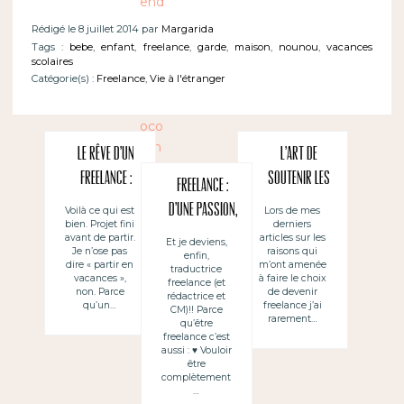
Rédigé le 8 juillet 2014 par
Margarida
Tags :
bebe
,
enfant
,
freelance
,
garde
,
maison
,
nounou
,
vacances
scolaires
Catégorie(s) :
Freelance
,
Vie à l'étranger
Le rêve d’un
L’art de
freelance :
soutenir les
Freelance :
travailler
débuts d’un
d’une passion,
Voilà ce qui est
Lors de mes
bien. Projet fini
derniers
sous un
freelance ~ El
un métier ~
avant de partir.
articles sur les
Et je deviens,
cocotier ~ El
arte de apoyar
Je n’ose pas
raisons qui
enfin,
Free lance: una
dire « partir en
m’ont amenée
traductrice
sueño de todo
los inicios de
vacances »,
à faire le choix
pasión, un
freelance (et
non. Parce
de devenir
rédactrice et
freelance:
un freelance
oficio
qu’un…
freelance j’ai
CM)!! Parce
rarement…
trabajar
qu’être
freelance c’est
bajo la
aussi : ♥ Vouloir
être
sombra de un
complètement
…
pino