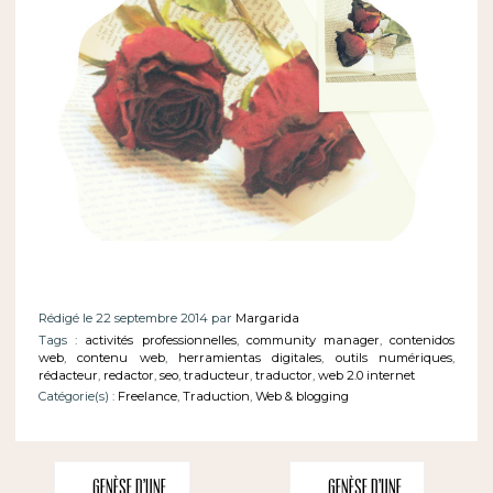
Rédigé le 22 septembre 2014 par
Margarida
Tags :
activités professionnelles
,
community manager
,
contenidos
web
,
contenu web
,
herramientas digitales
,
outils numériques
,
rédacteur
,
redactor
,
seo
,
traducteur
,
traductor
,
web 2.0 internet
Catégorie(s) :
Freelance
,
Traduction
,
Web & blogging
Genèse d’une
Genèse d’une