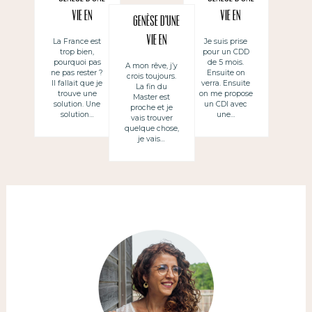
vie en
vie en
Genèse d’une
freelance –
freelance –
vie en
La France est
Je suis prise
trop bien,
pour un CDD
traductrice
traductrice
freelance –
pourquoi pas
de 5 mois.
A mon rêve, j’y
(2) ~ Génesis
(4) ~ Génesis
ne pas rester ?
Ensuite on
crois toujours.
traductrice
Il fallait que je
verra. Ensuite
La fin du
de una vida de
de una vida de
trouve une
on me propose
(3) ~ Génesis
Master est
solution. Une
un CDI avec
proche et je
free lance –
free lance –
de una vida de
solution…
une…
vais trouver
traductora
traductora
quelque chose,
free lance –
je vais…
(2)
(4)
traductora
(3)