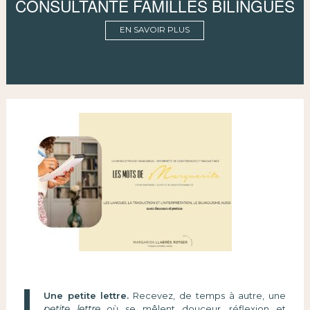
CONSULTANTE FAMILLES BILINGUES
EN SAVOIR PLUS
Une petite lettre.
Recevez, de temps à autre, une
petite lettre
où se mêlent douceur, réflexion et