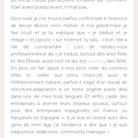
du social media, pas la peine d’insister sur comment
était avant puisqu’avant, n’était pas.
Alors voilà, je me trouve parfois confrontée à l’exercice
de devoir décrire mon métier. A ma grand-mère je
fais court et je lui explique que « je traduis et je
rédige » et j’ajoute « sur Internet, tu sais… » bon, elle a
l’air de comprendre ! Lors de rendez-vous
professionnels je dis « je traduis, surtout des sites Web
et des Ebook, aussi tout ce qui est
wording
des Web.
En plus, on fait appel à moi pour créer du contenu
Web et veiller aux bons mots-clé pour le
référencement naturel, parfois il s’agit d’un travail de
réecriture-adaptation si un texte original existe déjà
dans une de mes trois langues. Et enfin, j’aide des
entreprises à animer leurs réseaux sociaux, surtout
pour des entreprises espagnoles en France ou
françaises en Espagne. ». Si je suis en soirée avec des
gens de mon âge j’ai tendance à dire que « je suis
traductrice, rédactrice, community manager ».