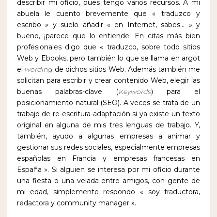
describir mi oficio, pues tengo varios recursos. A mi
abuela le cuento brevemente que « traduzco y
escribo » y suelo añadir « en Internet, sabes… » y
bueno, ¡parece que lo entiende! En citas más bien
profesionales digo que « traduzco, sobre todo sitios
Web y Ebooks, pero también lo que se llama en argot
el
wording
de dichos sitios Web. Además también me
solicitan para escribir y crear contenido Web, elegir las
buenas palabras-clave (
Keywords
) para el
posicionamiento natural (SEO). A veces se trata de un
trabajo de re-escritura-adaptación si ya existe un texto
original en alguna de mis tres lenguas de trabajo. Y,
también, ayudo a algunas empresas a animar y
gestionar sus redes sociales, especialmente empresas
españolas en Francia y empresas francesas en
España ». Si alguien se interesa por mi oficio durante
una fiesta o una velada entre amigos, con gente de
mi edad, simplemente respondo « soy traductora,
redactora y community manager ».