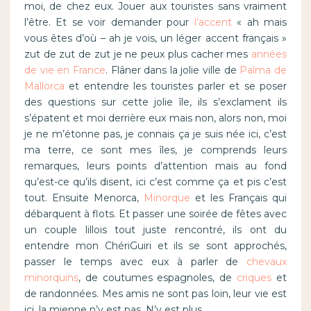
moi, de chez eux. Jouer aux touristes sans vraiment
l’être. Et se voir demander pour
l’accent
« ah mais
vous êtes d’où – ah je vois, un léger accent français »
zut de zut de zut je ne peux plus cacher mes
années
de vie en France
. Flâner dans la jolie ville de
Palma de
Mallorca
et entendre les touristes parler et se poser
des questions sur cette jolie île, ils s’exclament ils
s’épatent et moi derrière eux mais non, alors non, moi
je ne m’étonne pas, je connais ça je suis née ici, c’est
ma terre, ce sont mes îles, je comprends leurs
remarques, leurs points d’attention mais au fond
qu’est-ce qu’ils disent, ici c’est comme ça et pis c’est
tout. Ensuite Menorca,
Minorque
et les Français qui
débarquent à flots. Et passer une soirée de fêtes avec
un couple lillois tout juste rencontré, ils ont du
entendre mon ChériGuiri et ils se sont approchés,
passer le temps avec eux à parler de
chevaux
minorquins
, de coutumes espagnoles, de
criques
et
de randonnées. Mes amis ne sont pas loin, leur vie est
ici, la mienne n’y est pas. N’y est plus.