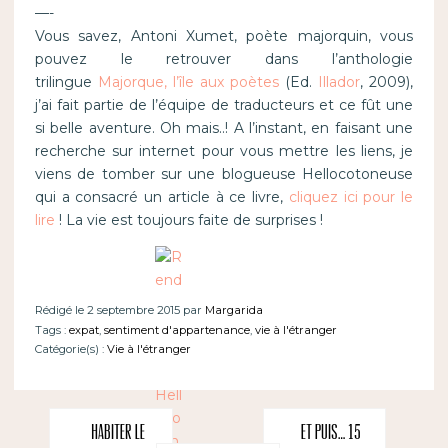
—-
Vous savez, Antoni Xumet, poète majorquin, vous
pouvez le retrouver dans l’anthologie
trilingue
Majorque, l’île aux poètes
(Ed.
Illador
, 2009),
j’ai fait partie de l’équipe de traducteurs et ce fût une
si belle aventure. Oh mais..! A l’instant, en faisant une
recherche sur internet pour vous mettre les liens, je
viens de tomber sur une blogueuse Hellocotoneuse
qui a consacré un article à ce livre,
cliquez ici pour le
lire
! La vie est toujours faite de surprises !
Rédigé le 2 septembre 2015 par
Margarida
Tags :
expat
,
sentiment d'appartenance
,
vie à l'étranger
Catégorie(s) :
Vie à l'étranger
Habiter le
Et puis… 15