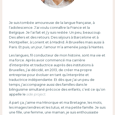
Je suis tombée amoureuse de la langue française, à
l’adolescence. J’ai voulu connaître la France et la
Belgique. Je l’ai fait et j’y suis restée. Un peu, beaucoup.
Des allers et des retours. Des séjours à Barcelone et à
Montpellier, à Lorient et à Madrid. À Bruxelles mais aussi à
Paris. Et puis, un jour, l’amour m’a amenée jusqu’à Nantes.
Les langues, fil conducteur de mon histoire, sont ma vie et
ma force. Après avoir commencé ma carrière
d’interprète et traductrice auprès des institutions à
Bruxelles, j’ai décidé, en 2013, de créer ma propre
entreprise pour évoluer en tant qu’interprète et
traductrice indépendante. Et dès que j’ai un peu de
temps, j’accompagne aussi des familles dans le
bilinguisme simultané précoce des enfants, c’est ce qu’on
appelle le
side project.
À part ça, j’aime ma Minorque et ma Bretagne, les mots,
les images tendres et les tutus, et ma petite famille. Je suis
une fille, une femme, une maman, je suis enthousiaste