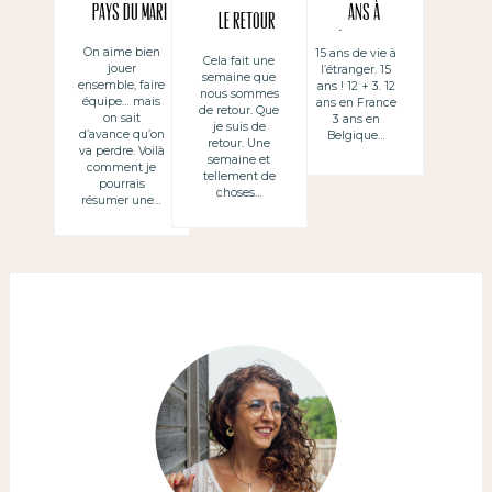
pays du mari
ans à
Le retour
l’étranger !
On aime bien
15 ans de vie à
Cela fait une
jouer
l’étranger. 15
semaine que
ensemble, faire
ans ! 12 + 3. 12
nous sommes
équipe… mais
ans en France
de retour. Que
on sait
3 ans en
je suis de
d’avance qu’on
Belgique…
retour. Une
va perdre. Voilà
semaine et
comment je
tellement de
pourrais
choses…
résumer une…