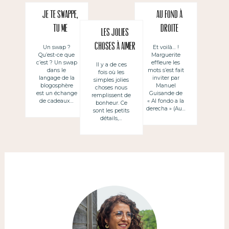
Je te swappe,
Au fond à
tu me
droite
Les jolies
swappes…
(nouvelle
choses à aimer
Un swap ?
Et voilà… !
Qu’est-ce que
Marguerite
rubrique –
c’est ? Un swap
effleure les
Il y a de ces
Partenariat)
dans le
mots s’est fait
fois où les
langage de la
inviter par
simples jolies
blogosphère
Manuel
choses nous
est un échange
Guisande de
remplissent de
de cadeaux…
« Al fondo a la
bonheur. Ce
derecha » (Au…
sont les petits
détails,…