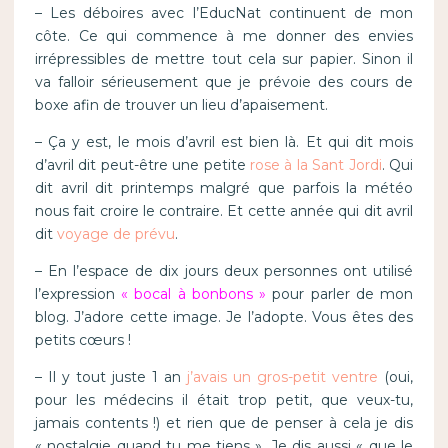
– Les déboires avec l’EducNat continuent de mon
côte. Ce qui commence à me donner des envies
irrépressibles de mettre tout cela sur papier. Sinon il
va falloir sérieusement que je prévoie des cours de
boxe afin de trouver un lieu d’apaisement.
– Ça y est, le mois d’avril est bien là. Et qui dit mois
d’avril dit peut-être une petite
rose à la Sant Jordi
. Qui
dit avril dit printemps malgré que parfois la météo
nous fait croire le contraire. Et cette année qui dit avril
dit
voyage de prévu
.
– En l’espace de dix jours deux personnes ont utilisé
l’expression
« bocal à bonbons »
pour parler de mon
blog. J’adore cette image. Je l’adopte. Vous êtes des
petits cœurs !
– Il y tout juste 1 an
j’avais un gros-petit ventre
(oui,
pour les médecins il était trop petit, que veux-tu,
jamais contents !) et rien que de penser à cela je dis
« nostalgie quand tu me tiens ». Je dis aussi « que le