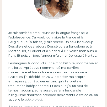
Je suis tombée amoureuse de la langue française, à
l’adolescence. J’ai voulu connaître la France et la
Belgique. Je l’ai fait et j’y suis restée. Un peu, beaucoup.
Des allers et des retours. Des séjours à Barcelone et à
Montpellier, à Lorient et à Madrid. À Bruxelles mais aussi à
Paris. Et puis, un jour, l’amour m’a amenée jusqu’à Nantes.
Les langues, fil conducteur de mon histoire, sont ma vie et
ma force. Après avoir commencé ma carrière
d’interprète et traductrice auprès des institutions à
Bruxelles, j’ai décidé, en 2013, de créer ma propre
entreprise pour évoluer en tant qu’interprète et
traductrice indépendante. Et dès que j’ai un peu de
temps, j’accompagne aussi des familles dans le
bilinguisme simultané précoce des enfants, c’est ce qu’on
appelle le
side project.
À part ça, j’aime ma Minorque et ma Bretagne, les mots,