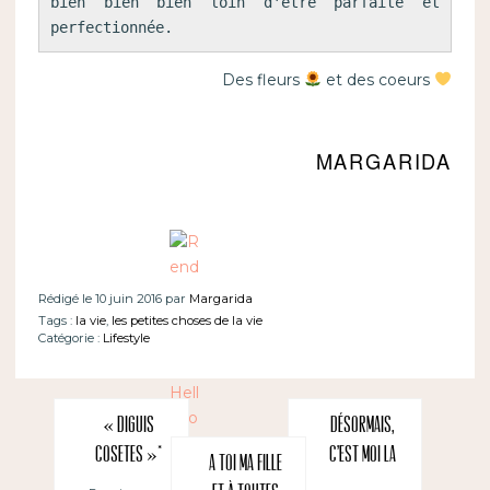
bien bien bien loin d'être parfaite et 
perfectionnée.
Des fleurs
et des coeurs
MARGARIDA
Rédigé le 10 juin 2016 par
Margarida
Tags :
la vie
,
les petites choses de la vie
Catégorie :
Lifestyle
« Diguis
Désormais,
cosetes »*
c’est moi la
A toi ma fille
maman