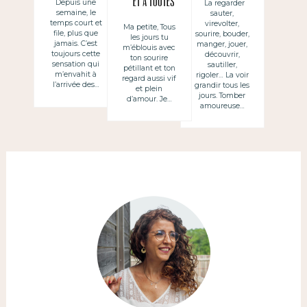
et à toutes
Depuis une
La regarder
semaine, le
sauter,
les filles de
temps court et
virevolter,
Ma petite, Tous
file, plus que
sourire, bouder,
les jours tu
toutes les
jamais. C’est
manger, jouer,
m’éblouis avec
toujours cette
découvrir,
mamans !
ton sourire
sensation qui
sautiller,
pétillant et ton
m’envahit à
rigoler… La voir
regard aussi vif
l’arrivée des…
grandir tous les
et plein
jours. Tomber
d’amour. Je…
amoureuse…