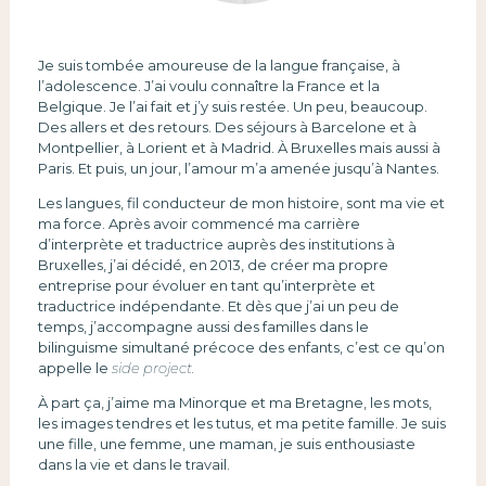
Je suis tombée amoureuse de la langue française, à
l’adolescence. J’ai voulu connaître la France et la
Belgique. Je l’ai fait et j’y suis restée. Un peu, beaucoup.
Des allers et des retours. Des séjours à Barcelone et à
Montpellier, à Lorient et à Madrid. À Bruxelles mais aussi à
Paris. Et puis, un jour, l’amour m’a amenée jusqu’à Nantes.
Les langues, fil conducteur de mon histoire, sont ma vie et
ma force. Après avoir commencé ma carrière
d’interprète et traductrice auprès des institutions à
Bruxelles, j’ai décidé, en 2013, de créer ma propre
entreprise pour évoluer en tant qu’interprète et
traductrice indépendante. Et dès que j’ai un peu de
temps, j’accompagne aussi des familles dans le
bilinguisme simultané précoce des enfants, c’est ce qu’on
appelle le
side project.
À part ça, j’aime ma Minorque et ma Bretagne, les mots,
les images tendres et les tutus, et ma petite famille. Je suis
une fille, une femme, une maman, je suis enthousiaste
dans la vie et dans le travail.