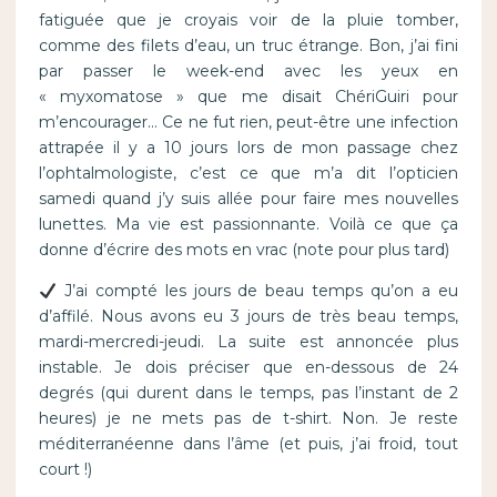
fatiguée que je croyais voir de la pluie tomber,
comme des filets d’eau, un truc étrange. Bon, j’ai fini
par passer le week-end avec les yeux en
« myxomatose » que me disait ChériGuiri pour
m’encourager… Ce ne fut rien, peut-être une infection
attrapée il y a 10 jours lors de mon passage chez
l’ophtalmologiste, c’est ce que m’a dit l’opticien
samedi quand j’y suis allée pour faire mes nouvelles
lunettes. Ma vie est passionnante. Voilà ce que ça
donne d’écrire des mots en vrac (note pour plus tard)
J’ai compté les jours de beau temps qu’on a eu
d’affilé. Nous avons eu 3 jours de très beau temps,
mardi-mercredi-jeudi. La suite est annoncée plus
instable. Je dois préciser que en-dessous de 24
degrés (qui durent dans le temps, pas l’instant de 2
heures) je ne mets pas de t-shirt. Non. Je reste
méditerranéenne dans l’âme (et puis, j’ai froid, tout
court !)