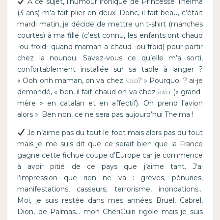
A ce sujet, l’humour ironique de Princesse Thelma
(3 ans) m’a fait plier en deux. Donc, il fait beau, c’était
mardi matin, je décide de mettre un t-shirt (manches
courtes) à ma fille (c’est connu, les enfants ont chaud
-ou froid- quand maman a chaud -ou froid) pour partir
chez la nounou. Savez-vous ce qu’elle m’a sorti,
confortablement installée sur sa table à langer ?
« Ooh ohh maman, on va chez
iaia
? » Pourquoi ? ai-je
demandé, « ben, il fait chaud on va chez
iaia
(« grand-
mère » en catalan et en affectif). On prend l’avion
alors ». Ben non, ce ne sera pas aujourd’hui Thelma !
Je n’aime pas du tout le foot mais alors pas du tout
mais je me suis dit que ce serait bien que la France
gagne cette fichue coupe d’Europe car je commence
à avoir pitié de ce pays que j’aime tant. J’ai
l’impression que rien ne va : grèves, pénuries,
manifestations, casseurs, terrorisme, inondations…
Moi, je suis restée dans mes années Bruel, Cabrel,
Dion, de Palmas… mon ChériGuiri rigole mais je suis