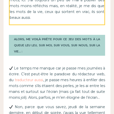
mots, ici. J’ai toujours un peu de mal à publier des
mots moins réfléchis mais, en réalité, je me dis que
les mots de la vie, ceux qui sortent en vrac, ils sont
beaux aussi.
ALORS, ME VOILÀ PRÊTE POUR CE JEU DES MOTS À LA
QUEUE LEU LEU, SUR MOI, SUR VOUS, SUR NOUS, SUR LA
VIE… :
Le temps me manque car je passe mes journées à
écrire. C’est peut-être le paradoxe du rédacteur web,
du
traducteur aussi
, je passe mes heures à enfiler des
mots comme s’ils étaient des perles, je les ai entre les
mains et surtout sur l’écran (mais ça fait tout de suite
moins joli). Alors, parfois, je m’en éloigne de l’écran…
Non, parce que vous savez, jeudi de la semaine
dernière, en début de soirée, j’avais la vue tellement