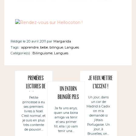
Rédigé le 20 avril 2011 par
Margarida
Tags :
apprendre
,
bebe
,
bilingue
,
Langues
Catégorie(s) :
Bilinguisme
,
Langues
Premières
Je veux mettre
lectures de
l’accent !
Un entorn
bébé : trois
bilingüe pels
Un jour, dans
Petite
un car de
princesse a eu
langues
nadons
Madrid à Cadix
ses premiers
Ja fa uns anys,
on m’a
livres à Noël.
quan una bona
demandé si
C’est normal, et
amiga va tenir
j’étais
je suis en plus
el seu primer
Portugaise. Un
très contente
fill, ella i jo vam
jour, à
de pouvoir…
tenir una…
Bruxelles, on…