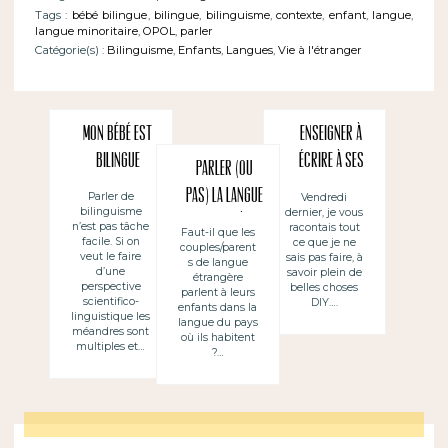
Tags :
bébé bilingue
,
bilingue
,
bilinguisme
,
contexte
,
enfant
,
langue
,
langue minoritaire
,
OPOL
,
parler
Catégorie(s) :
Bilinguisme
,
Enfants
,
Langues
,
Vie à l'étranger
Mon bébé est
Enseigner à
bilingue
écrire à ses
Parler (ou
propres
pas) la LANGUE
Parler de
Vendredi
bilinguisme
dernier, je vous
enfants
DU PAYS où on
n’est pas tâche
racontais tout
Faut-il que les
facile. Si on
ce que je ne
couples/parent
habite à leurs
veut le faire
sais pas faire, à
s de langue
d’une
savoir plein de
enfants ~
étrangère
perspective
belles choses
parlent à leurs
scientifico-
(no) Hablar a
DIY….
enfants dans la
linguistique les
langue du pays
los hijos en
méandres sont
où ils habitent
multiples et…
?…
la LENGUA DEL
PAIS donde se
vive