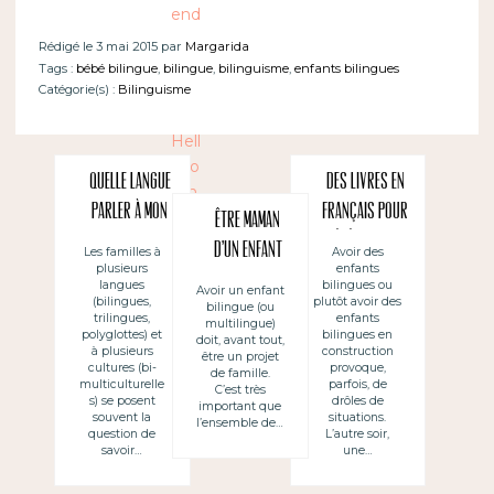
Rédigé le 3 mai 2015 par
Margarida
Tags :
bébé bilingue
,
bilingue
,
bilinguisme
,
enfants bilingues
Catégorie(s) :
Bilinguisme
Quelle langue
Des livres en
parler à mon
français pour
Être maman
enfant en
bébé bilingue
d’un enfant
Les familles à
Avoir des
plusieurs
enfants
public
? Non, merci !
bilingue
langues
bilingues ou
Avoir un enfant
(bilingues,
plutôt avoir des
bilingue (ou
trilingues,
enfants
multilingue)
polyglottes) et
bilingues en
doit, avant tout,
à plusieurs
construction
être un projet
cultures (bi-
provoque,
de famille.
multiculturelle
parfois, de
C’est très
s) se posent
drôles de
important que
souvent la
situations.
l’ensemble de…
question de
L’autre soir,
savoir…
une…