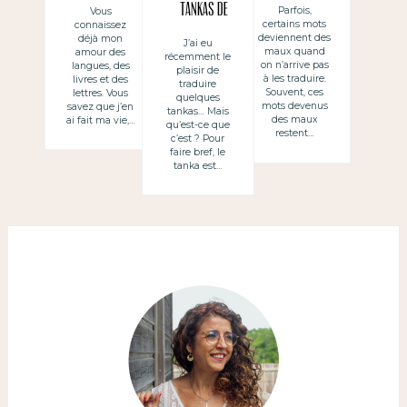
la lecture des
tankas de
Parfois,
Vous
certains mots
connaissez
Français
Nicolas
deviennent des
déjà mon
J’ai eu
entre best-
maux quand
amour des
récemment le
Grenier
on n’arrive pas
langues, des
plaisir de
sellers et
à les traduire.
livres et des
traduire
Souvent, ces
lettres. Vous
quelques
traductions
mots devenus
savez que j’en
tankas… Mais
des maux
ai fait ma vie,…
qu’est-ce que
restent…
c’est ? Pour
faire bref, le
tanka est…