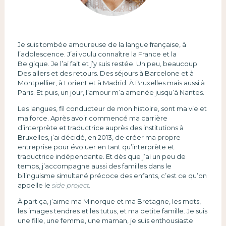
Je suis tombée amoureuse de la langue française, à
l’adolescence. J’ai voulu connaître la France et la
Belgique. Je l’ai fait et j’y suis restée. Un peu, beaucoup.
Des allers et des retours. Des séjours à Barcelone et à
Montpellier, à Lorient et à Madrid. À Bruxelles mais aussi à
Paris. Et puis, un jour, l’amour m’a amenée jusqu’à Nantes.
Les langues, fil conducteur de mon histoire, sont ma vie et
ma force. Après avoir commencé ma carrière
d’interprète et traductrice auprès des institutions à
Bruxelles, j’ai décidé, en 2013, de créer ma propre
entreprise pour évoluer en tant qu’interprète et
traductrice indépendante. Et dès que j’ai un peu de
temps, j’accompagne aussi des familles dans le
bilinguisme simultané précoce des enfants, c’est ce qu’on
appelle le
side project.
À part ça, j’aime ma Minorque et ma Bretagne, les mots,
les images tendres et les tutus, et ma petite famille. Je suis
une fille, une femme, une maman, je suis enthousiaste