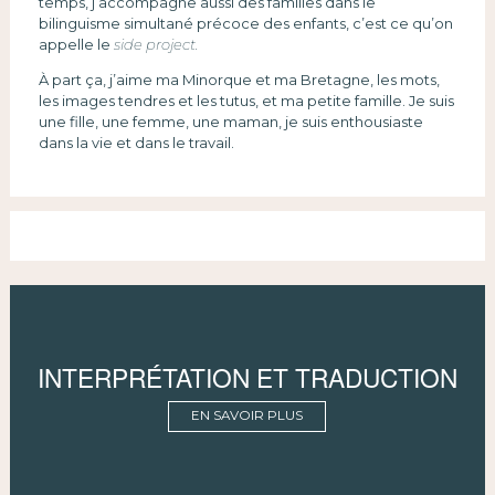
temps, j’accompagne aussi des familles dans le
bilinguisme simultané précoce des enfants, c’est ce qu’on
appelle le
side project.
À part ça, j’aime ma Minorque et ma Bretagne, les mots,
les images tendres et les tutus, et ma petite famille. Je suis
une fille, une femme, une maman, je suis enthousiaste
dans la vie et dans le travail.
INTERPRÉTATION ET TRADUCTION
EN SAVOIR PLUS