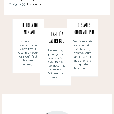
Catégorie(s) :
Inspiration
Lettre à toi,
Ces amies
mon amie
qu’on voit peu,
L’amitié à
presque pas,
l’autre bout
Jamais tu ne
Je suis montée
sais ce que la
dans le train
pas
du téléphone
vie va t’offrir.
tôt, très tôt,
Les matins,
beaucoup…
C’est bien pour
c’est toujours
quand je me
cela qu’il faut
pareil quand je
lève, après
la vivre,
dois aller à la
avoir fait le
toujours, il…
capitale.
rituel devant la
Maintenant…
glace de « il
fait beau, je
suis…