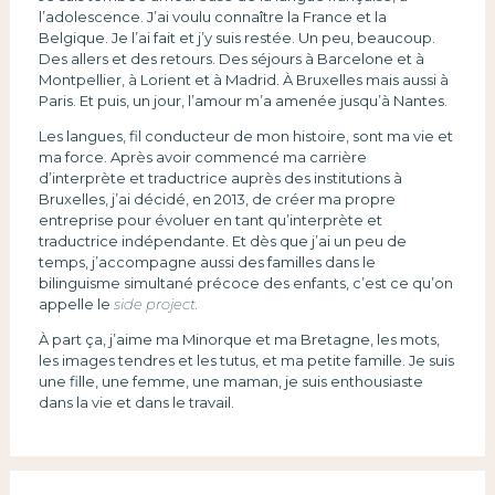
l’adolescence. J’ai voulu connaître la France et la
Belgique. Je l’ai fait et j’y suis restée. Un peu, beaucoup.
Des allers et des retours. Des séjours à Barcelone et à
Montpellier, à Lorient et à Madrid. À Bruxelles mais aussi à
Paris. Et puis, un jour, l’amour m’a amenée jusqu’à Nantes.
Les langues, fil conducteur de mon histoire, sont ma vie et
ma force. Après avoir commencé ma carrière
d’interprète et traductrice auprès des institutions à
Bruxelles, j’ai décidé, en 2013, de créer ma propre
entreprise pour évoluer en tant qu’interprète et
traductrice indépendante. Et dès que j’ai un peu de
temps, j’accompagne aussi des familles dans le
bilinguisme simultané précoce des enfants, c’est ce qu’on
appelle le
side project.
À part ça, j’aime ma Minorque et ma Bretagne, les mots,
les images tendres et les tutus, et ma petite famille. Je suis
une fille, une femme, une maman, je suis enthousiaste
dans la vie et dans le travail.