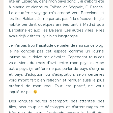
été en Espagne, dans mon pays donc. J’ai d’abord été
à Madrid et alentours, Tolède et Ségovie, El Escorial.
Le deuxième voyage m’a amené vers Barcelone et
les Iles Baléars. Je ne partais pas à la découverte, j’ai
habité pendant quelques années tant à Madrid qu’à
Barcelone et aux Iles Baléars. Les autres villes je les
avais déjà visitées il y a bien longtemps.
Je n’ai pas trop l’habitude de parler de moi sur ce blog,
je ne conçois pas cet espace comme un journal
intime ou je doive me dévoiler. Cependant tous ces
va-et-vient du mois d’avril entre mon pays et mon
autre pays (je préfère ne pas parler de pays d’origine
et pays d’adoption ou d’adaptation, selon certaines
voix) m’ont fait bien réfléchir et remuer aussi le plus
profond de mon moi. Tout est positif, ne vous
inquiétez pas
Des longues heures d’aéroport, des attentes, des
files, beaucoup de décollages et d’atterrissages en
très peu de jours. J’entends encore le bruit des