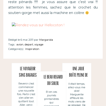
reste pénards !!!!! je vous assure que c’est vrai !!!
attention les femmes, sachez que le crochet du
soutien-gorge met aussi la machine en colère
Rédigé le 6 mai 2011 par
Margarida
Tags :
avion
,
depart
,
voyage
Catégorie(s) :
Inspiration
Le voyageur
Une jolie
sans bagages
boîte pleine de
Le beau regard
nouveautés!
du soleil
Revenir c’est
Il était temps,
commencer
allez-vous me
une nouvelle
dire!
Et en ces
fois. Partir c’est
Marguerite
journés
s’en aller en
effleure les
printanières
quittant tout.
mots viens de
qui
Aller, venir,
se relooker. De