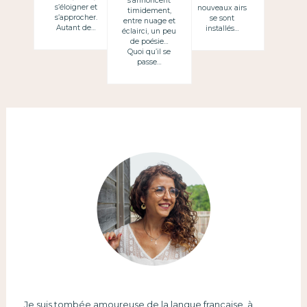
s’annoncent
s’éloigner et
nouveaux airs
timidement,
s’approcher.
se sont
entre nuage et
Autant de…
installés…
éclairci, un peu
de poésie…
Quoi qu’il se
passe…
Je suis tombée amoureuse de la langue française, à