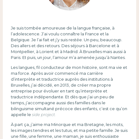
Je suis tombée amoureuse de la langue française, à
l’adolescence. J’ai voulu connaître la France et la
Belgique. Je l’ai fait et j’y suis restée. Un peu, beaucoup.
Des allers et des retours. Des séjours à Barcelone et à
Montpellier, à Lorient et à Madrid. À Bruxelles mais aussi à
Paris. Et puis, un jour, l’amour m’a amenée jusqu’à Nantes.
Les langues, fil conducteur de mon histoire, sont ma vie et
ma force. Après avoir commencé ma carrière
d’interprète et traductrice auprès des institutions à
Bruxelles, j’ai décidé, en 2013, de créer ma propre
entreprise pour évoluer en tant qu’interprète et
traductrice indépendante. Et dès que j’ai un peu de
temps, j’accompagne aussi des familles dans le
bilinguisme simultané précoce des enfants, c’est ce qu’on
appelle le
side project.
À part ça, j’aime ma Minorque et ma Bretagne, les mots,
les images tendres et les tutus, et ma petite famille. Je suis
une fille, une femme, une maman, je suis enthousiaste