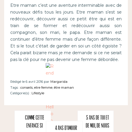
Etre maman c’est une aventure interminable avec de
nouveaux défis tous les jours. Etre maman s’est se
redécouvrir, découvrir aussi ce petit être qui est en
train de se former et redécouvrir aussi son
compagnon, son mari, le papa. Etre maman est
continuer d’être femme mais d’une façon différente.
Et si le tout c’était de garder en soi un côté égoïste ?
Cela parait bizarre mais je me demande si ce ne serait
pas la clé pour ne pas devenir une femme débordée.
Rédigé le 6 avril 2016 par
Margarida
Tags :
conseils
,
etre femme
,
être maman
Catégorie(s) :
Lifestyle
Comme cette
5 ans de toi et
enfance si
de moi, de nous
4 ans d’amour