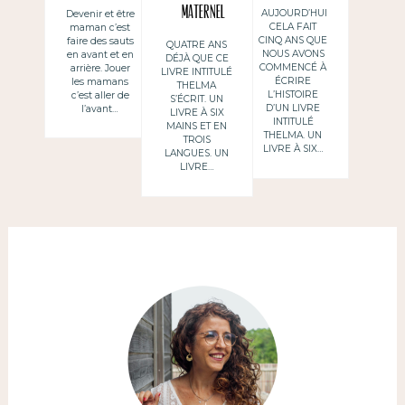
heureuse
maternel
AUJOURD’HUI
Devenir et être
CELA FAIT
maman c’est
CINQ ANS QUE
faire des sauts
QUATRE ANS
NOUS AVONS
en avant et en
DÉJÀ QUE CE
COMMENCÉ À
arrière. Jouer
LIVRE INTITULÉ
ÉCRIRE
les mamans
THELMA
L’HISTOIRE
c’est aller de
S’ÉCRIT. UN
D’UN LIVRE
l’avant…
LIVRE À SIX
INTITULÉ
MAINS ET EN
THELMA. UN
TROIS
LIVRE À SIX…
LANGUES. UN
LIVRE…