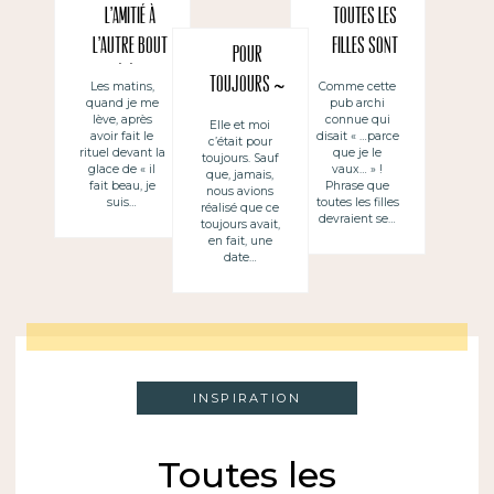
L’amitié à
Toutes les
l’autre bout
filles sont
Pour
du téléphone
belles
toujours ~
Les matins,
Comme cette
quand je me
pub archi
Para siempre
lève, après
connue qui
Elle et moi
avoir fait le
disait « …parce
c’était pour
rituel devant la
que je le
toujours. Sauf
glace de « il
vaux… » !
que, jamais,
fait beau, je
Phrase que
nous avions
suis…
toutes les filles
réalisé que ce
devraient se…
toujours avait,
en fait, une
date…
INSPIRATION
Toutes les