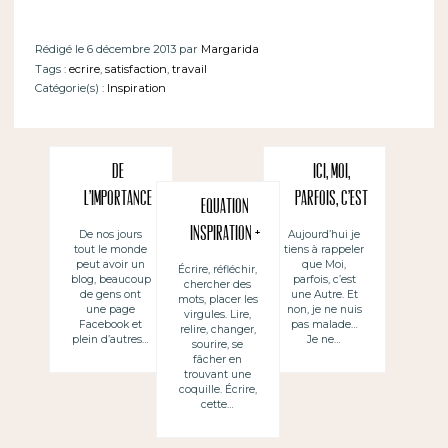
Rédigé le 6 décembre 2013 par
Margarida
Tags :
ecrire
,
satisfaction
,
travail
Catégorie(s) :
Inspiration
De
Ici, Moi,
l’importance
parfois, c’est
Equation
de la réflexion
une Autre
inspiration +
De nos jours
Aujourd’hui je
tout le monde
tiens à rappeler
avant
magie +
peut avoir un
que Moi,
Écrire, réfléchir,
l’écriture d’un
blog, beaucoup
parfois, c’est
chercher des
technique = Un
de gens ont
une Autre. Et
mots, placer les
article
une page
non, je ne nuis
Joli Texte
virgules. Lire,
Facebook et
pas malade…
relire, changer,
plein d’autres…
Je ne…
sourire, se
fâcher en
trouvant une
coquille. Écrire,
cette…