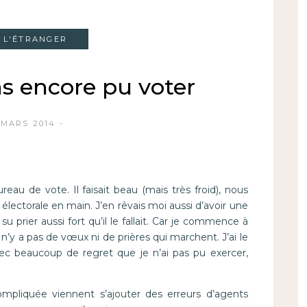
À L'ÉTRANGER
as encore pu voter
 MARS 2014
eau de vote. Il faisait beau (mais très froid), nous
 électorale en main. J’en rêvais moi aussi d’avoir une
 prier aussi fort qu’il le fallait. Car je commence à
l n’y a pas de vœux ni de prières qui marchent. J’ai le
vec beaucoup de regret que je n’ai pas pu exercer,
ompliquée viennent s’ajouter des erreurs d’agents