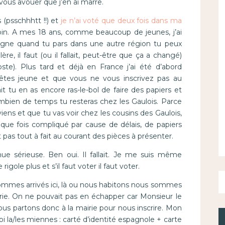
s vous avouer que j’en ai marre.
 (psschhhtt !!) et
je n’ai voté que deux fois dans ma
 coin. A mes 18 ans, comme beaucoup de jeunes, j’ai
agne quand tu pars dans une autre région tu peux
ère, il faut (ou il fallait, peut-être que ça a changé)
oste). Plus tard et déjà en France j’ai été d’abord
 êtes jeune et que vous ne vous inscrivez pas au
t tu en as encore ras-le-bol de faire des papiers et
mbien de temps tu resteras chez les Gaulois. Parce
iens et que tu vas voir chez les cousins des Gaulois,
aque fois compliqué par cause de délais, de papiers
pas tout à fait au courant des pièces à présenter.
e sérieuse. Ben oui. Il fallait. Je me suis même
gole plus et s’il faut voter il faut voter.
sommes arrivés ici, là ou nous habitons nous sommes
airie. On ne pouvait pas en échapper car Monsieur le
Nous partons donc à la mairie pour nous inscrire. Mon
oi la/les miennes : carté d’identité espagnole + carte