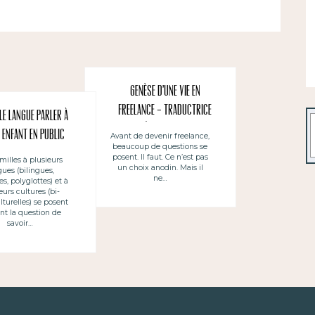
Genèse d’une vie en
freelance – traductrice
le langue parler à
R
(1) ~ Génesis de una vida
 enfant en public
Avant de devenir freelance,
beaucoup de questions se
de free lance –
posent. Il faut. Ce n’est pas
milles à plusieurs
traductora (1)
un choix anodin. Mais il
gues (bilingues,
ne…
es, polyglottes) et à
eurs cultures (bi-
lturelles) se posent
nt la question de
savoir…