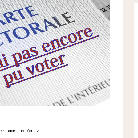
etrangers
,
européens
,
voter