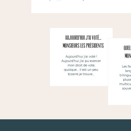
Aujourd’hui j’ai voté…
Monsieurs les Présidents
Quel
!
mon
Aujourd’hui j’ai voté !
Aujourd’hui j’ai pu exercer
mon droit de vote,
Les fa
quoique… il est un peu
lan
bizarre je trouve…
trilingu
plusi
multicu
souve