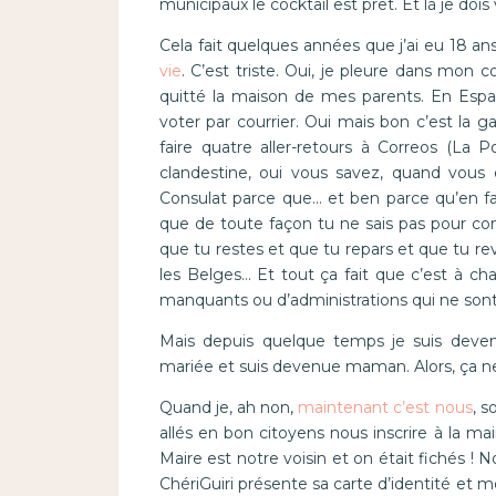
municipaux le cocktail est prêt. Et là je doi
Cela fait quelques années que j’ai eu 18 ans
vie
. C’est triste. Oui, je pleure dans mon
quitté la maison de mes parents. En Esp
voter par courrier. Oui mais bon c’est la gal
faire quatre aller-retours à Correos (La P
clandestine, oui vous savez, quand vous
Consulat parce que… et ben parce qu’en fai
que de toute façon tu ne sais pas pour co
que tu restes et que tu repars et que tu rev
les Belges… Et tout ça fait que c’est à ch
manquants ou d’administrations qui ne sont 
Mais depuis quelque temps je suis devenu
mariée et suis devenue maman. Alors, ça ne ri
Quand je, ah non,
maintenant c’est nous
, 
allés en bon citoyens nous inscrire à la m
Maire est notre voisin et on était fichés ! 
ChériGuiri présente sa carte d’identité et m