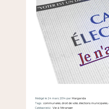
Rédigé le 24 mars 2014 par
Margarida
Tags :
communales
,
droit de vote
,
élections municipales
,
Catégorie(s) :
Vie à l'étranger