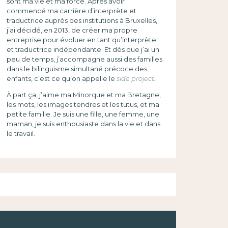
sont ma vie et ma force. Après avoir
commencé ma carrière d’interprète et
traductrice auprès des institutions à Bruxelles,
j’ai décidé, en 2013, de créer ma propre
entreprise pour évoluer en tant qu’interprète
et traductrice indépendante. Et dès que j’ai un
peu de temps, j’accompagne aussi des familles
dans le bilinguisme simultané précoce des
enfants, c’est ce qu’on appelle le
side project.
À part ça, j’aime ma Minorque et ma Bretagne,
les mots, les images tendres et les tutus, et ma
petite famille. Je suis une fille, une femme, une
maman, je suis enthousiaste dans la vie et dans
le travail.