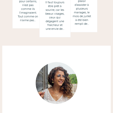
plaisir
pour certains,
Il faut toujours
les veut
d’assister à
n’est pas
être prêt à
plusieurs
comme ils
sourire, car les
lisses et
mariages, le
l’imaginaient.
beaux visages,
mois de juillet
Tout comme on
ceux qui
courts on les
à été bien
n’aime pas…
dégagent une
rempli de…
veut longs /
fraîcheur et
une envie de…
La vida, a
veces, es como
el pelo: rizado
lo quieres
liso y corto
lo quieres
largo