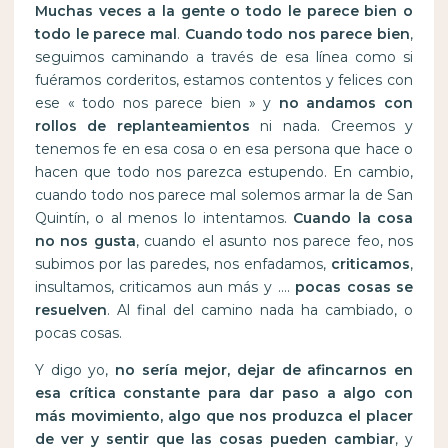
Muchas veces a la gente o todo le parece bien o
todo le parece mal
.
Cuando todo nos parece bien
,
seguimos caminando a través de esa línea como si
fuéramos corderitos, estamos contentos y felices con
ese « todo nos parece bien » y
no andamos con
rollos de replanteamientos
ni nada. Creemos y
tenemos fe en esa cosa o en esa persona que hace o
hacen que todo nos parezca estupendo. En cambio,
cuando todo nos parece mal solemos armar la de San
Quintín, o al menos lo intentamos.
Cuando la cosa
no nos gusta
, cuando el asunto nos parece feo, nos
subimos por las paredes, nos enfadamos,
criticamos
,
insultamos, criticamos aun más y ….
pocas cosas se
resuelven
. Al final del camino nada ha cambiado, o
pocas cosas.
Y digo yo,
no sería mejor, dejar de afincarnos en
esa crítica constante para dar paso a algo con
más movimiento, algo que nos produzca el placer
de ver y sentir que las cosas pueden cambiar
, y