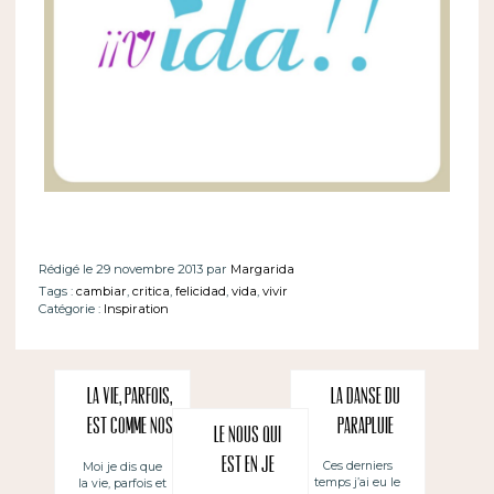
Rédigé le 29 novembre 2013 par
Margarida
Tags :
cambiar
,
critica
,
felicidad
,
vida
,
vivir
Catégorie :
Inspiration
La vie, parfois,
La danse du
est comme nos
parapluie
Le nous qui
cheveux :
est en je
Ces derniers
Moi je dis que
temps j’ai eu le
la vie, parfois et
bouclés on