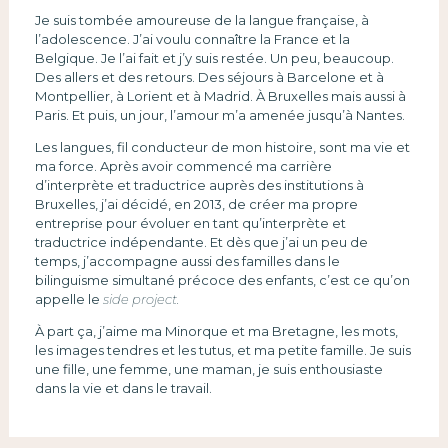
Je suis tombée amoureuse de la langue française, à
l’adolescence. J’ai voulu connaître la France et la
Belgique. Je l’ai fait et j’y suis restée. Un peu, beaucoup.
Des allers et des retours. Des séjours à Barcelone et à
Montpellier, à Lorient et à Madrid. À Bruxelles mais aussi à
Paris. Et puis, un jour, l’amour m’a amenée jusqu’à Nantes.
Les langues, fil conducteur de mon histoire, sont ma vie et
ma force. Après avoir commencé ma carrière
d’interprète et traductrice auprès des institutions à
Bruxelles, j’ai décidé, en 2013, de créer ma propre
entreprise pour évoluer en tant qu’interprète et
traductrice indépendante. Et dès que j’ai un peu de
temps, j’accompagne aussi des familles dans le
bilinguisme simultané précoce des enfants, c’est ce qu’on
appelle le
side project.
À part ça, j’aime ma Minorque et ma Bretagne, les mots,
les images tendres et les tutus, et ma petite famille. Je suis
une fille, une femme, une maman, je suis enthousiaste
dans la vie et dans le travail.