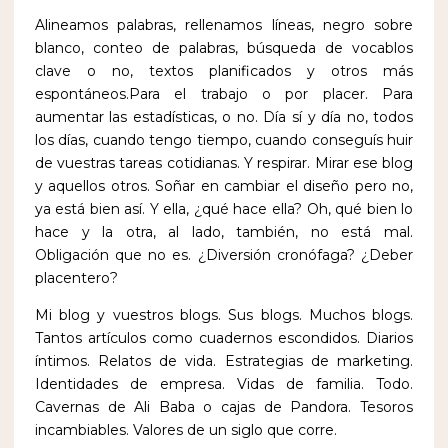
Alineamos palabras, rellenamos líneas, negro sobre
blanco, conteo de palabras, búsqueda de vocablos
clave o no, textos planificados y otros más
espontáneos.Para el trabajo o por placer. Para
aumentar las estadísticas, o no. Día sí y día no, todos
los días, cuando tengo tiempo, cuando conseguís huir
de vuestras tareas cotidianas. Y respirar. Mirar ese blog
y aquellos otros. Soñar en cambiar el diseño pero no,
ya está bien así. Y ella, ¿qué hace ella? Oh, qué bien lo
hace y la otra, al lado, también, no está mal.
Obligación que no es. ¿Diversión cronófaga? ¿Deber
placentero?
Mi blog y vuestros blogs. Sus blogs. Muchos blogs.
Tantos artículos como cuadernos escondidos. Diarios
íntimos. Relatos de vida. Estrategias de marketing.
Identidades de empresa. Vidas de familia. Todo.
Cavernas de Ali Baba o cajas de Pandora. Tesoros
incambiables. Valores de un siglo que corre.