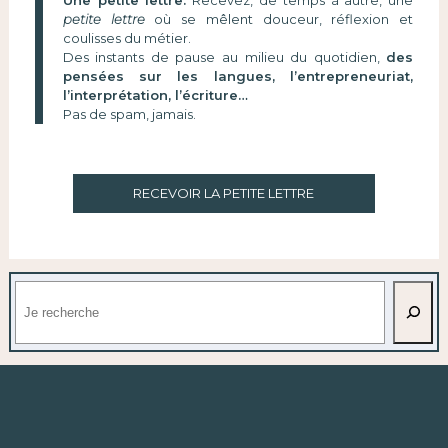
Une petite lettre.
Recevez, de temps à autre, une
petite lettre
où se mêlent douceur, réflexion et
coulisses du métier.
Des instants de pause au milieu du quotidien,
des
pensées sur les langues, l’entrepreneuriat,
l’interprétation, l’écriture…
Pas de spam, jamais.
RECEVOIR LA PETITE LETTRE
Rechercher