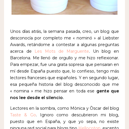
Unos días atrás, la semana pasada, creo, un blog que
desconocía por completo me « nominó » al Liebster
Awards, retándome a contestar a algunas preguntas
acerca de
Les Mots de Marguerite
. Un blog en
Barcelona. Me llenó de orgullo y me hizo reflexionar.
Para empezar, fue una grata sopresa que pensaran en
mí desde España puesto que, lo confieso, tengo más
lectores franceses que españoles. Y en segundo lugar,
esa pequeña historia del blog desconocido que me
« nomina » me hizo pensar en toda ese
gente que
nos lee desde el silencio
.
Lectores en la sombra, como Mònica y Òscar del blog
Taste & Go
. Ignoro como descubrieron mi blog,
puesto que en España, y que yo sepa, no existe
ninguna red social para blogs tipo
Hellocoton
, excepto