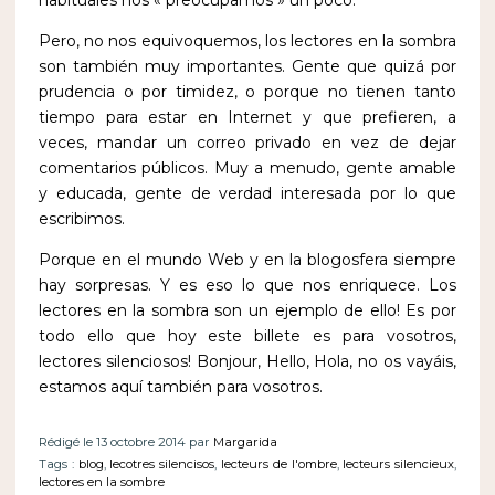
habituales nos « preocupamos » un poco.
Pero, no nos equivoquemos, los lectores en la sombra
son también muy importantes. Gente que quizá por
prudencia o por timidez, o porque no tienen tanto
tiempo para estar en Internet y que prefieren, a
veces, mandar un correo privado en vez de dejar
comentarios públicos. Muy a menudo, gente amable
y educada, gente de verdad interesada por lo que
escribimos.
Porque en el mundo Web y en la blogosfera siempre
hay sorpresas. Y es eso lo que nos enriquece. Los
lectores en la sombra son un ejemplo de ello! Es por
todo ello que hoy este billete es para vosotros,
lectores silenciosos! Bonjour, Hello, Hola, no os vayáis,
estamos aquí también para vosotros.
Rédigé le 13 octobre 2014 par
Margarida
Tags :
blog
,
lecotres silencisos
,
lecteurs de l'ombre
,
lecteurs silencieux
,
lectores en la sombre