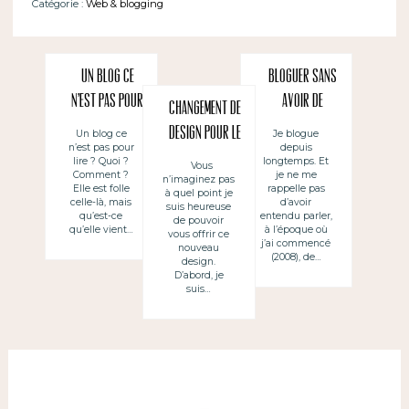
Catégorie :
Web & blogging
Un blog ce
Bloguer sans
n’est pas pour
avoir de
Changement de
lire
calendrier
design pour le
Un blog ce
Je blogue
n’est pas pour
depuis
éditorial
blog
lire ? Quoi ?
longtemps. Et
Vous
Comment ?
je ne me
n’imaginez pas
Elle est folle
rappelle pas
à quel point je
celle-là, mais
d’avoir
suis heureuse
qu’est-ce
entendu parler,
de pouvoir
qu’elle vient…
à l’époque où
vous offrir ce
j’ai commencé
nouveau
(2008), de…
design.
D’abord, je
suis…