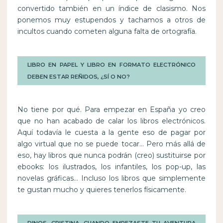
convertido también en un índice de clasismo. Nos
ponemos muy estupendos y tachamos a otros de
incultos cuando cometen alguna falta de ortografía.
LIBRO EN PAPEL Y LIBRO EN FORMATO ELECTRÓNICO
DEBEN ESTAR REÑIDOS, ¿SÍ O NO?
No tiene por qué. Para empezar en España yo creo
que no han acabado de calar los libros electrónicos.
Aquí todavía le cuesta a la gente eso de pagar por
algo virtual que no se puede tocar… Pero más allá de
eso, hay libros que nunca podrán (creo) sustituirse por
ebooks: los ilustrados, los infantiles, los pop-up, las
novelas gráficas… Incluso los libros que simplemente
te gustan mucho y quieres tenerlos físicamente.
DINOS, CRISTINA, CUANDO EMPEZASTE TU AVENTURA