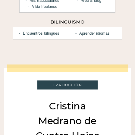
Mis traducciones
Web & blog
VIda freelance
BILINGÜISMO
Encuentros bilingües
Aprender idiomas
TRADUCCIÓN
Cristina
Medrano de