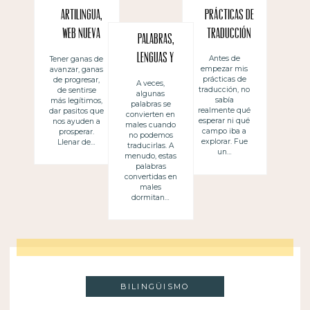
Artilingua,
Prácticas de
web nueva
traducción
Palabras,
nuevecita…
lenguas y
Antes de
Tener ganas de
empezar mis
avanzar, ganas
traducciones
prácticas de
de progresar,
A veces,
traducción, no
de sentirse
algunas
sabía
más legítimos,
palabras se
realmente qué
dar pasitos que
convierten en
esperar ni qué
nos ayuden a
males cuando
campo iba a
prosperar.
no podemos
explorar. Fue
Llenar de…
traducirlas. A
un…
menudo, estas
palabras
convertidas en
males
dormitan…
BILINGÜISMO