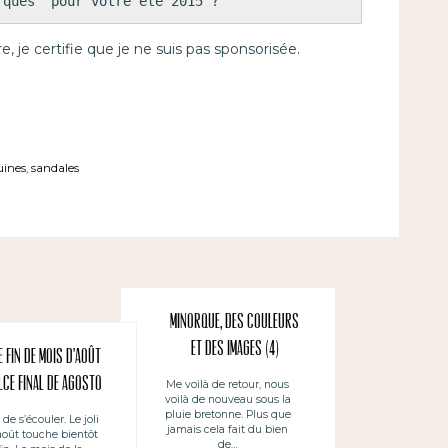
rques" pour votre été 2015 ?
re, je certifie que je ne suis pas sponsorisée.
uines
,
sandales
Minorque, des couleurs
et des images (4)
 fin de mois d’août
ce final de agosto
Me voilà de retour, nous
voilà de nouveau sous la
pluie bretonne. Plus que
 de s’écouler. Le joli
jamais cela fait du bien
août touche bientôt
de…