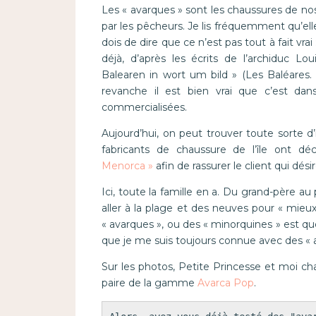
Les « avarques » sont les chaussures de nos 
par les pêcheurs. Je lis fréquemment qu’el
dois de dire que ce n’est pas tout à fait vrai
déjà, d’après les écrits de l’archiduc L
Balearen in wort um bild » (Les Baléares. 
revanche il est bien vrai que c’est d
commercialisées.
Aujourd’hui, on peut trouver toute sorte d
fabricants de chaussure de l’île ont d
Menorca »
afin de rassurer le client qui dés
Ici, toute la famille en a. Du grand-père a
aller à la plage et des neuves pour « mieux 
« avarques », ou des « minorquines » est qu
que je me suis toujours connue avec des « a
Sur les photos, Petite Princesse et moi c
paire de la gamme
Avarca Pop
.