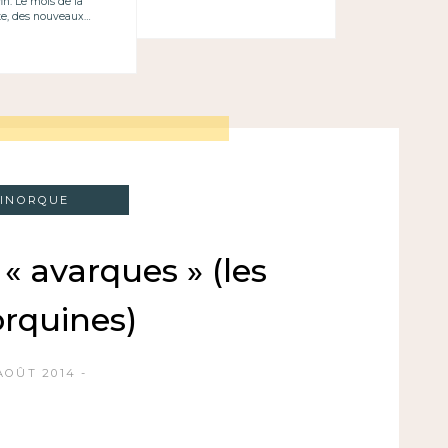
fin. Le mois de la
te, des nouveaux…
INORQUE
« avarques » (les
rquines)
AOÛT 2014