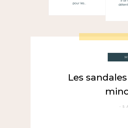
à sa 
pour les…
déten
M
Les sandales 
mino
5 