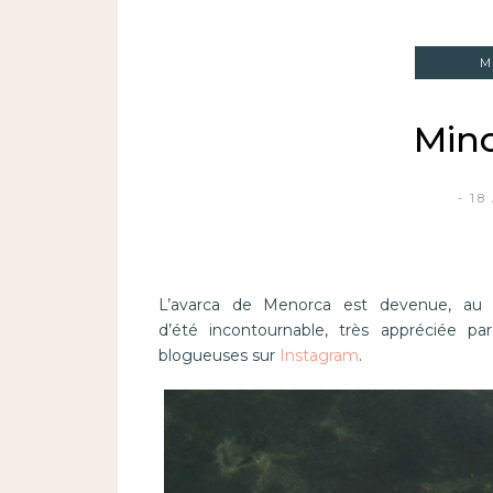
M
Min
18
L’avarca de Menorca est devenue, au 
d’été incontournable, très appréciée p
blogueuses sur
Instagram
.