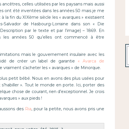
ancêtres, celles utilisées par les paysans mais aussi
les ont été inventées dans les années 50 mais je me
 : à la fin du XIXème siècle les « avarques » existaient
ouis-Salvador de Hasbourg-Lorraine dans son « Die
Description par le texte et par l’image) – 1869. En
ans les années 50 qu’elles ont commencé à être
R
’imitations mais le gouvernement insulaire avec les
écidé de créer un label de garantie
« Avarca de
ire vraiment s’acheter les « avarques » de Minorque.
u plus petit bébé. Nous en avons des plus usées pour
s’habiller ». Tout le monde en porte. Ici, porter des
elque chose de courant, rien d’exceptionnel. Je crois
varques » aux pieds !
haussons des
Ria
, pour la petite, nous avons pris une