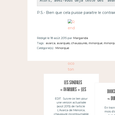
Alors, avez-vous déjà testé des "ava
P.S.- Bien que cela puisse paraitre le contrai
Rédigé le 18 août 2015 par
Margarida
Tags :
avarca
,
avarques
,
chaussures
,
minorque
,
minorq
Catégorie(s) :
Minorque
Les sandales
« avarques » (les
Douce
minorquines)
~ Dul
EDIT : Suivre ce lien pour
une version actualisée
(août 2015) de l’article
En train
L’Avarca de Menorca,
mois d’
chaussure incontournable