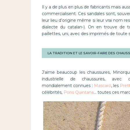
Il y a de plus en plus de fabricants mais au
commercialisent. Ces sandales sont, souve
leur lieu d’origine même si leur vrai nom res
dialecte du catalan-). On en trouve de t
paillettes, uni, avec des imprimés de toute 
LA TRADITION ET LE SAVOIR-FAIRE DES CHAU
J’aime beaucoup les chaussures, Minorque 
industrielle de chaussures, av
mondialement connues :
Mascaró
, les
Prett
célébrités,
Pons Quintana
… toutes ces marq