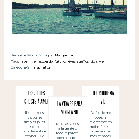
Rédigé le 28 mai 2014 par
Margarida
Tags :
avenir
,
el recuerdo
,
futuro
,
rêves
,
sueños
,
vida
,
vie
Catégorie(s) :
Inspiration
Les jolies
Je croque ma
choses à aimer
vie
La vida es para
vivirla no
Il y a de ces
Parfois je me
fois où les
pose, je
para que nos
simples jolies
m’enferme en
Muchas veces
choses nous
moi-même et
a la gente o
la vivan
remplissent de
je laisse aller
todo le parece
bonheur. Ce
mes pensées.
bien o todo le