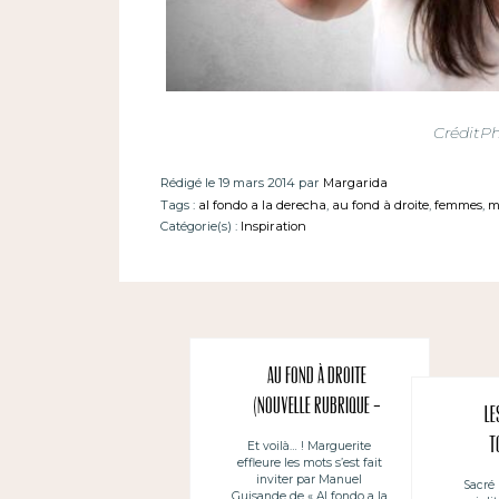
CréditP
Rédigé le 19 mars 2014 par
Margarida
Tags :
al fondo a la derecha
,
au fond à droite
,
femmes
,
m
Catégorie(s) :
Inspiration
Au fond à droite
(nouvelle rubrique –
Le
Partenariat)
t
Et voilà… ! Marguerite
effleure les mots s’est fait
inviter par Manuel
Sacré
Guisande de « Al fondo a la