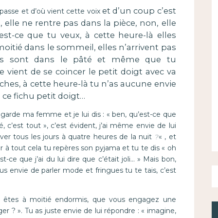
et d’un coup c’est
 passe et d’où vient cette voix
 elle ne rentre pas dans la pièce, non, elle
est-ce que tu veux, à cette heure-là elles
 moitié dans le sommeil, elles n’arrivent pas
les sont dans le pâté et même que tu
e vient de se coincer le petit doigt avec va
iches, à cette heure-là tu n’as aucune envie
 ce fichu petit doigt…
egarde ma femme et je lui dis : « ben, qu’est-ce que
lé, c’est tout », c’est évident, j’ai même envie de lui
ever tous les jours à quatre heures de la nuit
?
« , et
r à tout cela tu repères son pyjama et tu te dis « oh
-ce que j’ai du lui dire que c’était joli… » Mais bon,
envie de parler mode et fringues tu te tais, c’est
ous êtes à moitié endormis, que vous engagez une
er ? ». Tu as juste envie de lui répondre : « imagine,