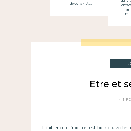
qui dit
derecha » (Au…
chose
jam
imm
IN
Etre et s
1 F
Il fait encore froid, on est bien couvertes 