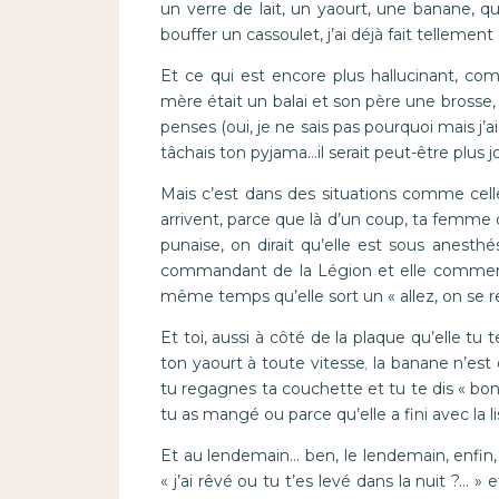
un verre de lait, un yaourt, une banane, q
bouffer un cassoulet, j’ai déjà fait tellemen
Et ce qui est encore plus hallucinant, co
mère était un balai et son père une brosse, te
penses (oui, je ne sais pas pourquoi mais j’ai 
tâchais ton pyjama…il serait peut-être plus jol
Mais c’est dans des situations comme celle-
arrivent, parce que là d’un coup, ta femme di
punaise, on dirait qu’elle est sous anesthé
commandant de la Légion et elle commence
même temps qu’elle sort un « allez, on se 
Et toi, aussi à côté de la plaque qu’elle tu t
ton yaourt à toute vitesse
,
la banane n’est 
tu regagnes ta couchette et tu te dis « bon, 
tu as mangé ou parce qu’elle a fini avec la 
Et au lendemain… ben, le lendemain, enfin, q
« j’ai rêvé ou tu t’es levé dans la nuit ?… » e