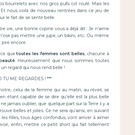
bourrelets avec nos gros pulls col roulé. Mais les
à. Et nous voilà de nouveau rentrées dans ce jeu de
 le fait de se sentir belle.
tre vie, une bonne copine vous a déjà dit : Je n’aime
n’ose pas mettre une jupe, un bikini, etc. Ou même
t pire encore.
arce que
toutes les femmes sont belles
, chacune à
 beauté
. Heureusement que nous sommes toutes
 un regard qui nous rend belle !
D TU ME REGARDES ! ***
notre, celui de la femme qui au matin, au réveil, se
n étant capable de se dire qu’elle est la plus belle
ne jamais oublier, que quelque part sur la Terre il y a
e belles et jolies. Ce ne sera qu’ainsi, en suivant
es filles, tous âges confondus, vont arriver à aimer
voir, enfin, mettre ce petit short qui fait tellement