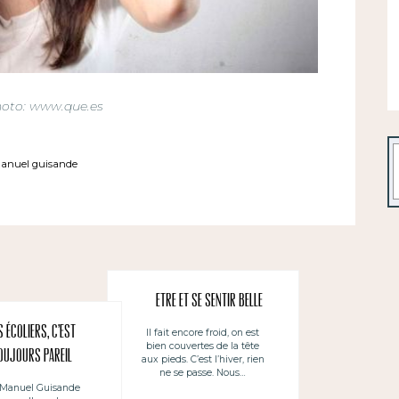
hoto: www.que.es
R
anuel guisande
Etre et se sentir belle
s écoliers, c’est
Il fait encore froid, on est
bien couvertes de la tête
oujours pareil
aux pieds. C’est l’hiver, rien
ne se passe. Nous…
 Manuel Guisande