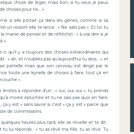
uelque chose de léger, mais bon, si tu veux je peux
t de choses pour toi… »
mme si elle portait ça dans les gênes, comme si sa
l un ressort elle te lance : « Ne salis pas ». Et toi tu
la manie de penser et de réfléchir) : « à vrai dire si je
i ».
ci qu’il y a toujours des choses extraordinaires qui
t : « ah, et n’oublies pas qu’aujourd’hui tu dois… » et
sie partielle mais que son cerveau est dirigé par le
 toute une kyrielle de choses à faire, tout ça en
recouche ».
e limites à répondre d’un ; « oui, oui, oui », tu prends
qu’à moitié épluchée et tu ne sais pas quoi en faire,
ça y est » sans savoir si c’est « ça y est » parce que
liste de commissions.
uelques heures plus tard, elle se réveille et te dit :
t tu lui réponds : « tu as rêvé ma fille, tu as rêvé. Tu