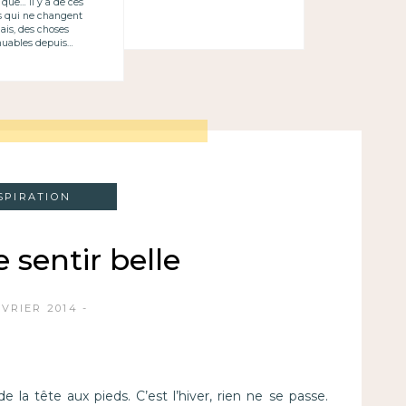
 que… Il y a de ces
s qui ne changent
ais, des choses
uables depuis…
SPIRATION
e sentir belle
ÉVRIER 2014
de la tête aux pieds. C’est l’hiver, rien ne se passe.