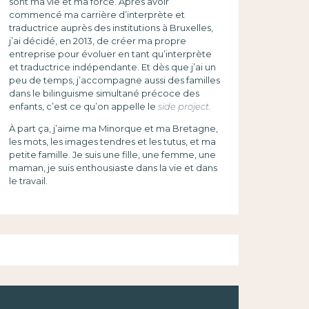
sont ma vie et ma force. Après avoir
commencé ma carrière d’interprète et
traductrice auprès des institutions à Bruxelles,
j’ai décidé, en 2013, de créer ma propre
entreprise pour évoluer en tant qu’interprète
et traductrice indépendante. Et dès que j’ai un
peu de temps, j’accompagne aussi des familles
dans le bilinguisme simultané précoce des
enfants, c’est ce qu’on appelle le
side project.
À part ça, j’aime ma Minorque et ma Bretagne,
les mots, les images tendres et les tutus, et ma
petite famille. Je suis une fille, une femme, une
maman, je suis enthousiaste dans la vie et dans
le travail.