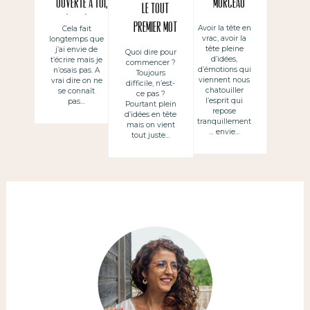
ouverte à toi,
morceau
Le tout
chère mère au
premier mot
Avoir la tête en
Cela fait
vrac, avoir la
longtemps que
foyer
tête pleine
j’ai envie de
Quoi dire pour
d’idées,
t’écrire mais je
commencer ?
d’émotions qui
n’osais pas. A
Toujours
viennent nous
vrai dire on ne
difficile, n’est-
chatouiller
se connaît
ce pas ?
l’esprit qui
pas…
Pourtant plein
repose
d’idées en tête
tranquillement
mais on vient
… envie…
tout juste…