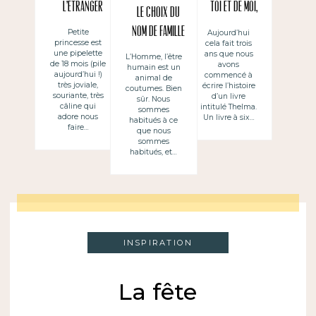
l’étranger
toi et de moi,
Le choix du
de nous
nom de famille
Petite
Aujourd’hui
princesse est
cela fait trois
une pipelette
ans que nous
L’Homme, l’être
de 18 mois (pile
avons
humain est un
aujourd’hui !)
commencé à
animal de
très joviale,
écrire l’histoire
coutumes. Bien
souriante, très
d’un livre
sûr. Nous
câline qui
intitulé Thelma.
sommes
adore nous
Un livre à six…
habitués à ce
faire…
que nous
sommes
habitués, et…
INSPIRATION
La fête